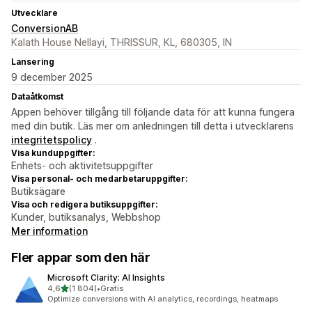
Utvecklare
ConversionAB
Kalath House Nellayi, THRISSUR, KL, 680305, IN
Lansering
9 december 2025
Dataåtkomst
Appen behöver tillgång till följande data för att kunna fungera
med din butik. Läs mer om anledningen till detta i utvecklarens
integritetspolicy
.
Visa kunduppgifter:
Enhets- och aktivitetsuppgifter
Visa personal- och medarbetaruppgifter:
Butiksägare
Visa och redigera butiksuppgifter:
Kunder, butiksanalys, Webbshop
Mer information
Fler appar som den här
Microsoft Clarity: AI Insights
av 5 stjärnor
4,6
(1 804)
•
Gratis
1804 recensioner totalt
Optimize conversions with AI analytics, recordings, heatmaps