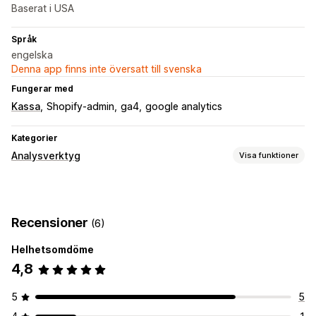
Baserat i USA
Språk
engelska
Denna app finns inte översatt till svenska
Fungerar med
Kassa
Shopify-admin
ga4
google analytics
Kategorier
Analysverktyg
Visa funktioner
Kundbeteende
Spårning i realtid
Aktivitetsspårning
Händelsespårning
Recensioner
(6)
Sessionsåteruppspelning
Segmentering
Sidvisningar
Livstidsvärde (LTV)
Kohortanalys
Helhetsomdöme
4,8
Marknadsföring och försäljning
AI-insikter
ROAS
Inköpsspårning
Trattanalys
5
5
UTM-spårning
Pixelspårning