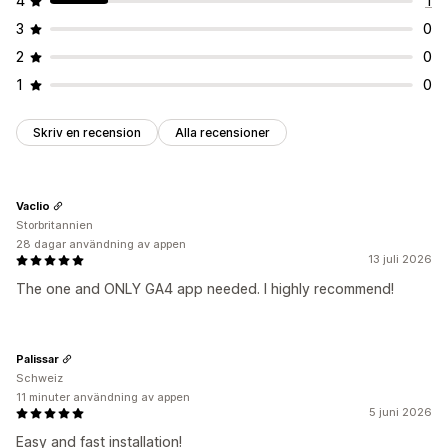
4
1
Diagram och rapporter
3
0
Analyspanel
Anpassade rapporter
Dataexport
2
0
Rapportschemaläggning
1
0
Skriv en recension
Alla recensioner
Vaclio
Storbritannien
28 dagar användning av appen
13 juli 2026
The one and ONLY GA4 app needed. I highly recommend!
Palissar
Schweiz
11 minuter användning av appen
5 juni 2026
Easy and fast installation!