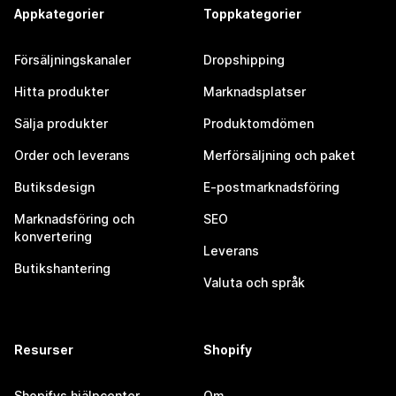
Appkategorier
Toppkategorier
Försäljningskanaler
Dropshipping
Hitta produkter
Marknadsplatser
Sälja produkter
Produktomdömen
Order och leverans
Merförsäljning och paket
Butiksdesign
E-postmarknadsföring
Marknadsföring och
SEO
konvertering
Leverans
Butikshantering
Valuta och språk
Resurser
Shopify
Shopifys hjälpcenter
Om