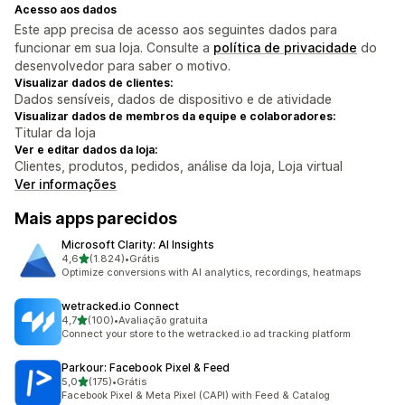
Acesso aos dados
Este app precisa de acesso aos seguintes dados para
funcionar em sua loja. Consulte a
política de privacidade
do
desenvolvedor para saber o motivo.
Visualizar dados de clientes:
Dados sensíveis, dados de dispositivo e de atividade
Visualizar dados de membros da equipe e colaboradores:
Titular da loja
Ver e editar dados da loja:
Clientes, produtos, pedidos, análise da loja, Loja virtual
Ver informações
Mais apps parecidos
Microsoft Clarity: AI Insights
de 5 estrelas
4,6
(1.824)
•
Grátis
1824 avaliações ao todo
Optimize conversions with AI analytics, recordings, heatmaps
wetracked.io Connect
de 5 estrelas
4,7
(100)
•
Avaliação gratuita
100 avaliações ao todo
Connect your store to the wetracked.io ad tracking platform
Parkour: Facebook Pixel & Feed
de 5 estrelas
5,0
(175)
•
Grátis
175 avaliações ao todo
Facebook Pixel & Meta Pixel (CAPI) with Feed & Catalog