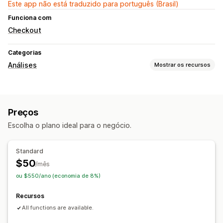
Este app não está traduzido para português (Brasil)
Funciona com
Checkout
Categorias
Análises
Mostrar os recursos
Comportamento do cliente
Acompanhamento em tempo real
Preços
Acompanhamento de atividade
Escolha o plano ideal para o negócio.
Acompanhamento de eventos
Marketing e vendas
Standard
Carrinho abandonado
Acompanhamento de pixel
$50
/mês
ou $550/ano (economia de 8%)
Elementos visuais e relatórios
Mapas codificados por cores
Recursos
Painel de controle de análises
All functions are available.