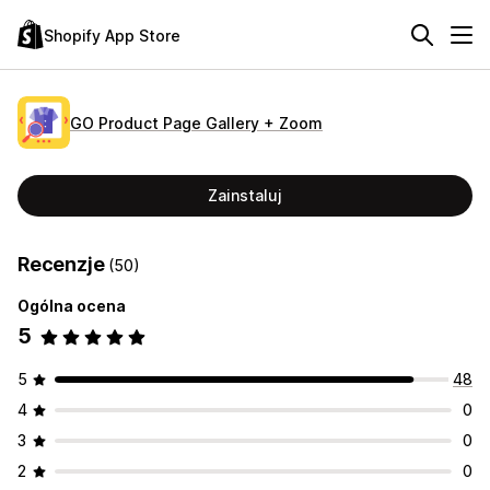
Shopify App Store
GO Product Page Gallery + Zoom
Zainstaluj
Recenzje
(50)
Ogólna ocena
5
5
48
4
0
3
0
2
0