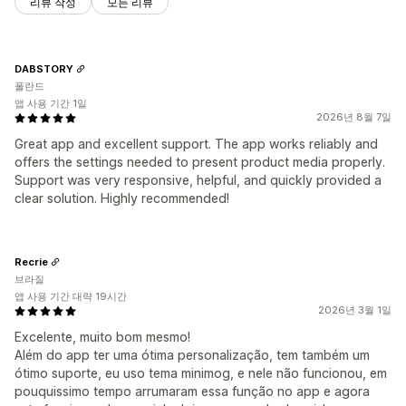
리뷰 작성
모든 리뷰
DABSTORY
폴란드
앱 사용 기간 1일
2026년 8월 7일
Great app and excellent support. The app works reliably and
offers the settings needed to present product media properly.
Support was very responsive, helpful, and quickly provided a
clear solution. Highly recommended!
Recrie
브라질
앱 사용 기간 대략 19시간
2026년 3월 1일
Excelente, muito bom mesmo!
Além do app ter uma ótima personalização, tem também um
ótimo suporte, eu uso tema minimog, e nele não funcionou, em
pouquissimo tempo arrumaram essa função no app e agora