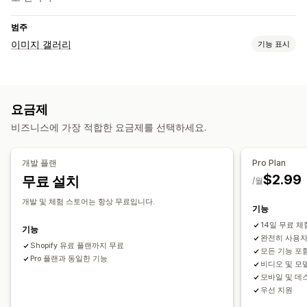
범주
이미지 갤러리
기능 표시
갤러리 유형
캐러셀
Lightbox
그리드
슬라이더
동영상
요금제
맞춤 설정
비즈니스에 가장 적합한 요금제를 선택하세요.
이미지 확대/축소
모바일 반응형
개발 플랜
Pro Plan
$2.99
무료 설치
/월
개발 및 체험 스토어는 항상 무료입니다.
기능
14일 무료 체
기능
완전히 사용자
Shopify 유료 플랜까지 무료
모든 기능 포
Pro 플랜과 동일한 기능
비디오 및 모
모바일 및 데
우선 지원