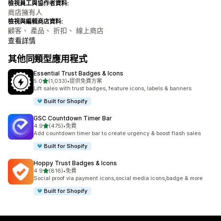
檢視員工與協作者資料:
商店擁有人
檢視與編輯商店資料:
顧客、 產品、 折扣、 線上商店
查看詳情
其他同類型應用程式
Essential Trust Badges & Icons
滿分 5 顆星
5.0
(1,033)
•
提供免費方案
共有 1033 則評價
Lift sales with trust badges, feature icons, labels & banners
Built for Shopify
GSC Countdown Timer Bar
滿分 5 顆星
4.9
(475)
•
免費
共有 475 則評價
Add countdown timer bar to create urgency & boost flash sales
Built for Shopify
Hoppy Trust Badges & Icons
滿分 5 顆星
4.9
(816)
•
免費
共有 816 則評價
Social proof via payment icons,social media icons,badge & more
Built for Shopify