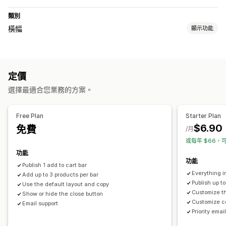
類別
橫幅
顯示功能
自訂
橫幅位置
背景
顏色和字型
定價
選擇最適合您業務的方案。
Free Plan
Starter Plan
$6.90
免費
/月
或每年 $66，可
功能
功能
Publish 1 add to cart bar
Everything i
Add up to 3 products per bar
Publish up to
Use the default layout and copy
Customize th
Show or hide the close button
Customize co
Email support
Priority emai