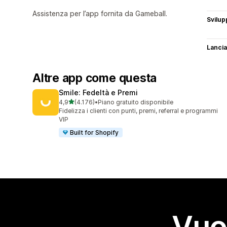
Assistenza per l’app fornita da Gameball.
Svilup
Lancia
Altre app come questa
Smile: Fedeltà e Premi
stelle su 5
4,9
(4.176)
•
Piano gratuito disponibile
4176 recensioni totali
Fidelizza i clienti con punti, premi, referral e programmi
VIP
Built for Shopify
Vuo