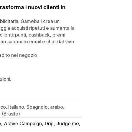
asforma i nuovi clienti in
licitaria. Gameball crea un
gia acquisti ripetuti e aumenta la
clienti: punti, cashback, premi
riamo supporto email e chat dal vivo
edito nel negozio
zioni.
o. Italiano. Spagnolo. arabo.
(Brasile)
w
Active Campaign
Drip
Judge.me