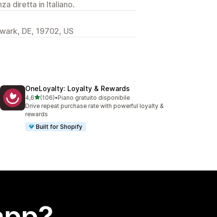
a diretta in Italiano.
wark, DE, 19702, US
OneLoyalty: Loyalty & Rewards
stelle su 5
4,6
(106)
•
Piano gratuito disponibile
106 recensioni totali
Drive repeat purchase rate with powerful loyalty &
rewards
Built for Shopify
app?