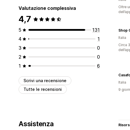
Oltre u
Valutazione complessiva
dell’ap
4,7
5
131
Shop O
Italia
4
1
Circa 3
3
0
dell’ap
2
0
1
6
Casaf
Scrivi una recensione
Italia
Tutte le recensioni
9 giorn
Assistenza
Risor