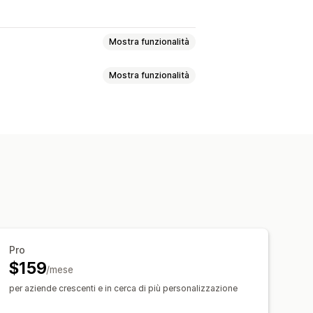
Mostra funzionalità
Mostra funzionalità
VIP
Referral
Programmi di cashback
mmi personalizzati
wsletter
Banner
Giochi
zati
dito in negozio
Premi POS
Accesso anticipato
ng
Segmentazione
Aggiunta di tag
iscritti
Badge
Premi personalizzati
Pro
$159
/mese
per aziende crescenti e in cerca di più personalizzazione