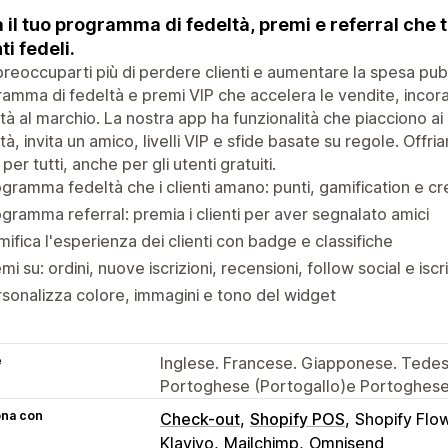
 il tuo programma di fedeltà, premi e referral che tr
ti fedeli.
reoccuparti più di perdere clienti e aumentare la spesa pubb
amma di fedeltà e premi VIP che accelera le vendite, incorag
tà al marchio. La nostra app ha funzionalità che piacciono ai 
tà, invita un amico, livelli VIP e sfide basate su regole. Off
 per tutti, anche per gli utenti gratuiti.
gramma fedeltà che i clienti amano: punti, gamification e cr
gramma referral: premia i clienti per aver segnalato amici
ifica l'esperienza dei clienti con badge e classifiche
mi su: ordini, nuove iscrizioni, recensioni, follow social e iscri
sonalizza colore, immagini e tono del widget
e
Inglese. Francese. Giapponese. Tedesc
Portoghese (Portogallo)e Portoghese 
ona con
Check-out
Shopify POS
Shopify Flo
Klaviyo
Mailchimp
Omnisend