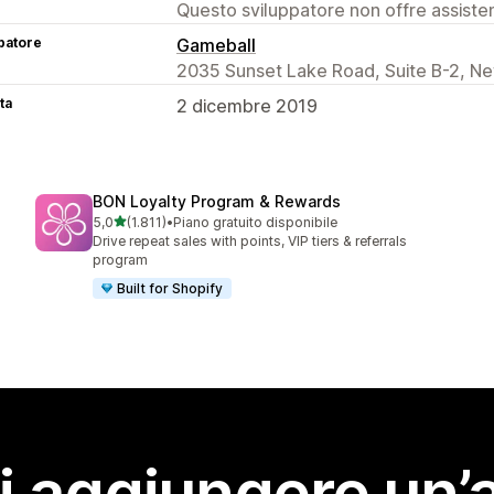
Questo sviluppatore non offre assistenz
patore
Gameball
2035 Sunset Lake Road, Suite B-2, Ne
ta
2 dicembre 2019
BON Loyalty Program & Rewards
stelle su 5
5,0
(1.811)
•
Piano gratuito disponibile
1811 recensioni totali
Drive repeat sales with points, VIP tiers & referrals
program
Built for Shopify
i aggiungere un’