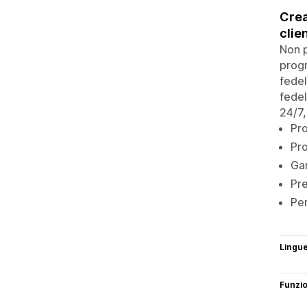
Crea
clien
Non p
progr
fedel
fedel
24/7,
Pro
Pro
Gam
Pre
Per
Lingu
Funzi