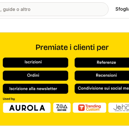
Sfogli
ria immagini in evidenza