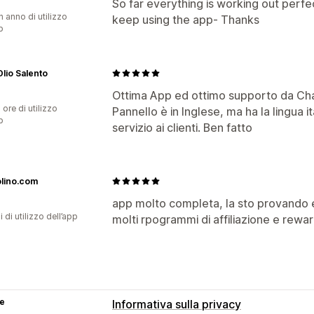
So far everything is working out perfect
n anno di utilizzo
keep using the app- Thanks
p
lio Salento
Ottima App ed ottimo supporto da Chat
 ore di utilizzo
Pannello è in Inglese, ma ha la lingua it
p
servizio ai clienti. Ben fatto
olino.com
app molto completa, la sto provando e
i di utilizzo dell’app
molti rpogrammi di affiliazione e rewa
se
Informativa sulla privacy