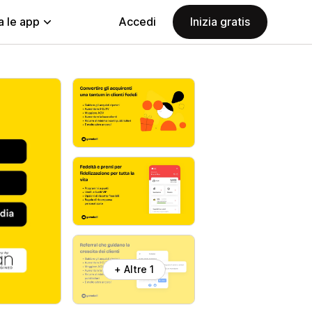
a le app
Accedi
Inizia gratis
+ Altre 1