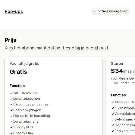
Soorten programma's
Pop-ups
Functies weergeven
Beloningsprogramma's
Lidmaatschappen
VIP-niveaus
Soorten pop-ups
Referrals
Cashbackprogramma's
Wedstrijden
Kortingen
Beloningen
Draai aan het rad
Nieuwsbrieven
Spelprogramma's
Programma's op maat
Prijs
Banners
Games
Recensiepop-ups
Pop-ups op maat
Beloningen die je kunt aanbieden
Kies het abonnement dat het beste bij je bedrijf past.
Pop-ups beheren
Punten
Kortingen
Coupons
Cashback
Winkeltegoed
Campagnes
Triggers en regels
Targeting
Segmentering
POS-beloningen
Gratis verzending
Gratis producten
Voor altijd gratis
Starter
Tagging
API's en webhooks
Vroege toegang
Exclusieve toegang
$34
Gratis
/maan
Lidmaatschapsvoordelen
Badges
Beloningen op maat
voor kleine be
1000 bestelli
Functies
Tot 100 MRC's
Functies
Loyaliteitspunten
Alles van Gr
Beloningscampagnes
5 VIP-nivea
Doorverwijzingen
Vervaldatum
Pop-up bij 1e bestelling
Beloningen 
Loyaliteitsmails
Gerichte c
Shopify POS
Rad van Fort
Shopify Flow