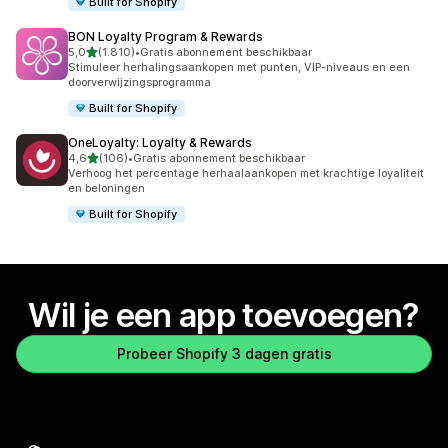
Built for Shopify
BON Loyalty Program & Rewards
van 5 sterren
5,0
(1.810)
•
Gratis abonnement beschikbaar
1810 recensies in totaal
Stimuleer herhalingsaankopen met punten, VIP-niveaus en een
doorverwijzingsprogramma
Built for Shopify
OneLoyalty: Loyalty & Rewards
van 5 sterren
4,6
(106)
•
Gratis abonnement beschikbaar
106 recensies in totaal
Verhoog het percentage herhaalaankopen met krachtige loyaliteit
en beloningen
Built for Shopify
Wil je een app toevoegen?
Probeer Shopify 3 dagen gratis