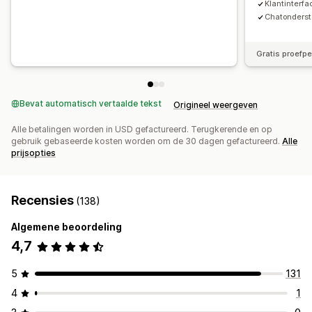
Klantinterfa
Chatonders
Gratis proefp
Bevat automatisch vertaalde tekst
Origineel weergeven
Alle betalingen worden in USD gefactureerd. Terugkerende en op
gebruik gebaseerde kosten worden om de 30 dagen gefactureerd.
Alle
prijsopties
Recensies
(138)
Algemene beoordeling
4,7
5
131
4
1