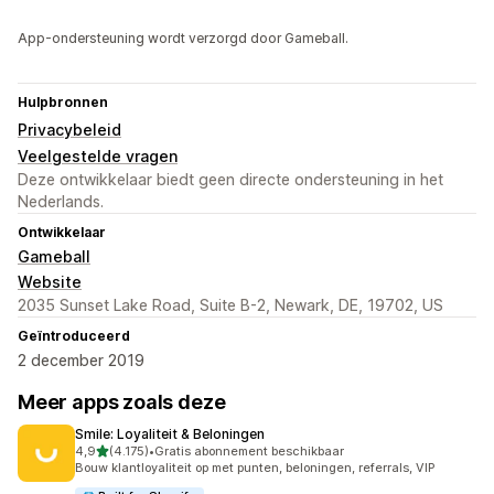
App-ondersteuning wordt verzorgd door Gameball.
Hulpbronnen
Privacybeleid
Veelgestelde vragen
Deze ontwikkelaar biedt geen directe ondersteuning in het
Nederlands.
Ontwikkelaar
Gameball
Website
2035 Sunset Lake Road, Suite B-2, Newark, DE, 19702, US
Geïntroduceerd
2 december 2019
Meer apps zoals deze
Smile: Loyaliteit & Beloningen
van 5 sterren
4,9
(4.175)
•
Gratis abonnement beschikbaar
4175 recensies in totaal
Bouw klantloyaliteit op met punten, beloningen, referrals, VIP