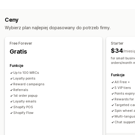
Rodzaje wyskakujących okienek
Polecenia
Programy cashback
Konkursy
Programy gier
Rabaty
Nagrody
Zakręć kołem
Newslettery
Banery
Gry
Programy niestandardowe
Ceny
Wyskakujące okienka z recenzjami
Nagrody, które można zaoferować
Wybierz plan najlepiej dopasowany do potrzeb firmy.
Niestandardowe wyskakujące okienka
Punkty
Rabaty
Kupony
Cashback
Kredyt sklepowy
Zarządzanie wyskakującymi okienkami
Nagrody POS
Darmowa wysyłka
Darmowe produkty
Free Forever
Starter
Kampanie
Wyzwalacze i reguły
Targetowanie
Wczesny dostęp
Wyłączny dostęp
$34
Gratis
/miesi
Segmentacja
Oznaczanie
API i elementy webhook
Dodatkowe korzyści dla członków
Znaczki
for small busi
orders/month 
Niestandardowe nagrody
Funkcje
Up to 100 MRCs
Funkcje
Loyalty points
All Free +
Reward campaigns
5 VIP tiers
Referrals
Points expiry
1st order popup
Rewards for
Loyalty emails
Targeted c
Shopify POS
Spin wheel 
Shopify Flow
Multi-langu
Chat suppor