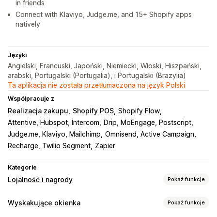
in friends
Connect with Klaviyo, Judge.me, and 15+ Shopify apps
natively
Języki
Angielski, Francuski, Japoński, Niemiecki, Włoski, Hiszpański,
arabski, Portugalski (Portugalia), i Portugalski (Brazylia)
Ta aplikacja nie została przetłumaczona na język Polski
Współpracuje z
Realizacja zakupu
Shopify POS
Shopify Flow
Attentive, Hubspot, Intercom
Drip, MoEngage, Postscript
Judge.me, Klaviyo, Mailchimp
Omnisend, Active Campaign
Recharge, Twilio Segment
Zapier
Kategorie
Lojalność i nagrody
Pokaż funkcje
Rodzaje programów
Wyskakujące okienka
Pokaż funkcje
Program nagród
Członkostwa
Progi cenowe VIP