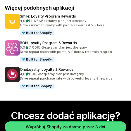
Więcej podobnych aplikacji
Smile: Loyalty Program Rewards
na 5 gwiazdek
4,9
(4 173)
•
Bezpłatny plan jest dostępny
Łączna liczba recenzji: 4173
Grow customer loyalty with points, rewards & VIP tiers
Built for Shopify
BON Loyalty Program & Rewards
na 5 gwiazdek
5,0
(1 809)
•
Bezpłatny plan jest dostępny
Łączna liczba recenzji: 1809
Drive repeat sales with points, VIP tiers & referrals program
Built for Shopify
OneLoyalty: Loyalty & Rewards
na 5 gwiazdek
4,6
(106)
•
Bezpłatny plan jest dostępny
Łączna liczba recenzji: 106
Drive repeat purchase rate with powerful loyalty & rewards
Built for Shopify
Chcesz dodać aplikację?
Wypróbuj Shopify za darmo przez 3 dni