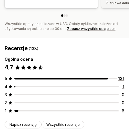
7-dniowa dar
Wszystkie opłaty są naliczane w USD. Opłaty cykliczne i zależne od
użytkowania są pobierane co 30 dni.
Zobacz wszystkie opcje cen
Recenzje
(138)
Ogólna ocena
4,7
5
131
4
1
3
0
2
0
1
6
Napisz recenzję
Wszystkie recenzje