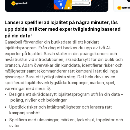
Lansera spelifierad lojalitet på några minuter, lås
upp dolda intäkter med expertvägledning baserad
på din data!
Gameball förvandlar din butiksdata till ett körklart
lojalitetsprogram. Från dag ett backas du upp av två AI-
experter på lojalitet. Sarah ställer in din poängekonomi och
nivåstruktur vid introduktionen, skräddarsytt för din butik och
bransch. Adam övervakar din kunddata, identifierar risker och
möjligheter samt rekommenderar rätt kampanj i rätt tid. Inga
gissningar. Bara ett tydligt nästa steg. Det hela drivs av en
spelifierad lojalitetsverktygslåda: kampanjer, märken, spel,
värvningar med mera. 🚀
Designa ett skräddarsytt lojalitetsprogram utifrån din data –
poäng, nivåer och belöningar
Upptäck risker och intäktsmöjligheter och lansera rätt
kampanj snabbt
Spelifiera med utmaningar, märken, lyckohjul, topplistor och
sviter