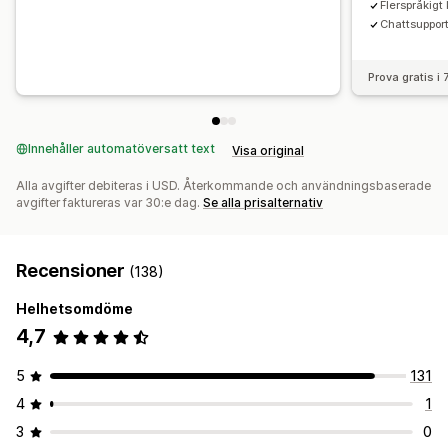
Flerspråkigt
Chattsuppor
Prova gratis i
Innehåller automatöversatt text
Visa original
Alla avgifter debiteras i USD. Återkommande och användningsbaserade
avgifter faktureras var 30:e dag.
Se alla prisalternativ
Recensioner
(138)
Helhetsomdöme
4,7
5
131
4
1
3
0