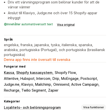
Driv ett värvningsprogram som belönar kunder för att de
värvar vänner
Anslut till Klaviyo, Judge.me och över 15 Shopify-appar
inbyggt
Innehåller automatöversatt text
Visa original
Språk
engelska, franska, japanska, tyska, italienska, spanska,
arabiska, portugisiska (Portugal), och portugisiska (brasiliansk
portugisiska)
Denna app finns inte översatt till svenska
Fungerar med
Kassa
Shopify kassasystem
Shopify Flow
Attentive, Hubspot, Intercom
Drip, MoEngage, Postscript
Judge.me, Klaviyo, Mailchimp
Omnisend, Active Campaign
Recharge, Twilio Segment
Zapier
Kategorier
Lojalitets- och belöningsprogram
Visa funktioner