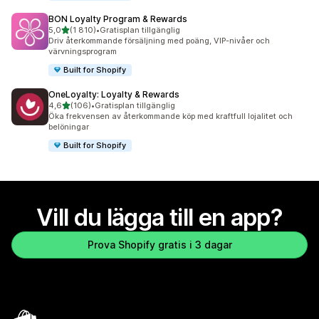
BON Loyalty Program & Rewards
av 5 stjärnor
5,0
(1 810)
•
Gratisplan tillgänglig
1810 recensioner totalt
Driv återkommande försäljning med poäng, VIP-nivåer och
värvningsprogram
Built for Shopify
OneLoyalty: Loyalty & Rewards
av 5 stjärnor
4,6
(106)
•
Gratisplan tillgänglig
106 recensioner totalt
Öka frekvensen av återkommande köp med kraftfull lojalitet och
belöningar
Built for Shopify
Vill du lägga till en app?
Prova Shopify gratis i 3 dagar