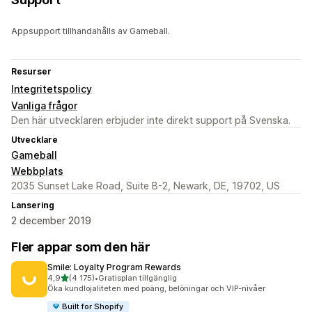
Appsupport tillhandahålls av Gameball.
Resurser
Integritetspolicy
Vanliga frågor
Den här utvecklaren erbjuder inte direkt support på Svenska.
Utvecklare
Gameball
Webbplats
2035 Sunset Lake Road, Suite B-2, Newark, DE, 19702, US
Lansering
2 december 2019
Fler appar som den här
Smile: Loyalty Program Rewards
av 5 stjärnor
4,9
(4 175)
•
Gratisplan tillgänglig
4175 recensioner totalt
Öka kundlojaliteten med poäng, belöningar och VIP-nivåer
Built for Shopify