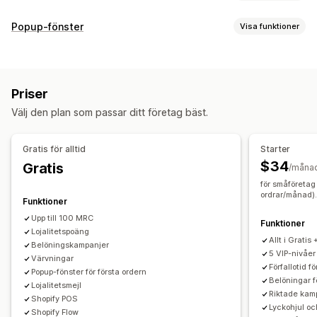
Programtyper
Popup-fönster
Visa funktioner
Belöningsprogram
Medlemskap
VIP-program
Popup-typer
Hänvisningar
Cashback-program
Tävlingar
Spelprogram
Rabatter
Belöningar
Snurra på hjulet
Nyhetsbrev
Anpassade program
Priser
Banners
Spel
Popup-fönster med recensioner
Belöningar som du kan erbjuda
Välj den plan som passar ditt företag bäst.
Anpassade popup-fönster
Poäng
Rabatter
Kuponger
Cashback
Värdecheck
Hantering av popup-fönster
Belöningar i kassan
Fri frakt
Gratisprodukter
Gratis för alltid
Starter
Kampanjer
Utlösare och regler
Målinriktning
Tidig åtkomst
Exklusiv åtkomst
Medlemsförmåner
$34
Gratis
/måna
Segmentering
Taggning
API:er och webhooks
Märken
Anpassade belöningar
för småföretag
ordrar/månad)
Funktioner
Upp till 100 MRC
Funktioner
Lojalitetspoäng
Allt i Gratis 
Belöningskampanjer
5 VIP-nivåer
Värvningar
Förfallotid f
Popup-fönster för första ordern
Belöningar 
Lojalitetsmejl
Riktade kam
Shopify POS
Lyckohjul o
Shopify Flow