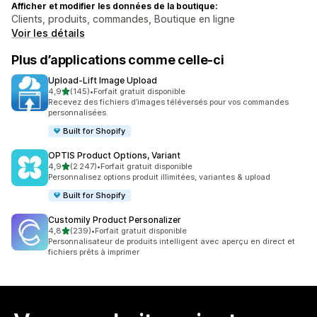
Afficher et modifier les données de la boutique:
Clients, produits, commandes, Boutique en ligne
Voir les détails
Plus d’applications comme celle-ci
Upload‑Lift Image Upload
étoile(s) sur 5
4,9
(145)
•
Forfait gratuit disponible
145 avis au total
Recevez des fichiers d’images téléversés pour vos commandes
personnalisées.
Built for Shopify
OPTIS Product Options, Variant
étoile(s) sur 5
4,9
(2 247)
•
Forfait gratuit disponible
2247 avis au total
Personnalisez options produit illimitées, variantes & upload
Built for Shopify
Customily Product Personalizer
étoile(s) sur 5
4,8
(239)
•
Forfait gratuit disponible
239 avis au total
Personnalisateur de produits intelligent avec aperçu en direct et
fichiers prêts à imprimer