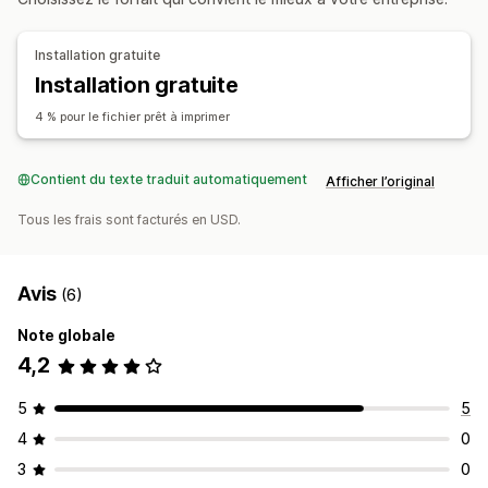
Recadrage d’images
Rotation d’images
Optimisation d’images
Ajouter du texte
Installation gratuite
Conversion de fichiers
Prévisualisation
Installation gratuite
Importation et exportation
Téléchargement de fichiers
4 % pour le fichier prêt à imprimer
Impression
Contient du texte traduit automatiquement
Afficher l’original
Tous les frais sont facturés en USD.
Avis
(6)
Note globale
4,2
5
5
4
0
3
0