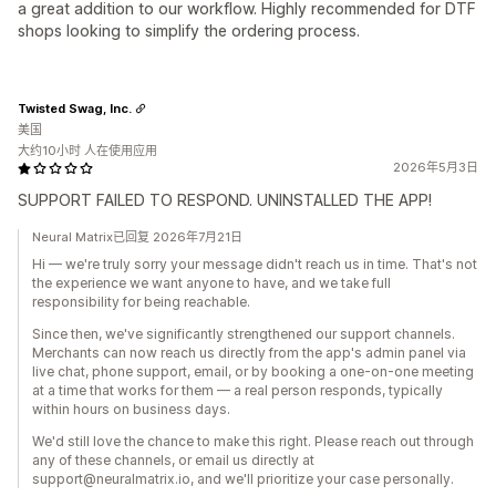
a great addition to our workflow. Highly recommended for DTF
shops looking to simplify the ordering process.
Twisted Swag, Inc.
美国
大约10小时 人在使用应用
2026年5月3日
SUPPORT FAILED TO RESPOND. UNINSTALLED THE APP!
Neural Matrix已回复 2026年7月21日
Hi — we're truly sorry your message didn't reach us in time. That's not
the experience we want anyone to have, and we take full
responsibility for being reachable.
Since then, we've significantly strengthened our support channels.
Merchants can now reach us directly from the app's admin panel via
live chat, phone support, email, or by booking a one-on-one meeting
at a time that works for them — a real person responds, typically
within hours on business days.
We'd still love the chance to make this right. Please reach out through
any of these channels, or email us directly at
support@neuralmatrix.io, and we'll prioritize your case personally.