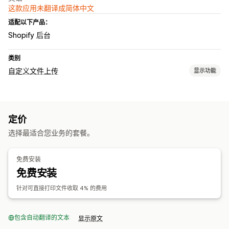
这款应用未翻译成简体中文
适配以下产品：
Shopify 后台
类别
自定义文件上传
显示功能
文件类型
PNG
JPEG
PSD
PDF
定价
文件管理
选择最适合您业务的套餐。
图片裁剪
图片旋转
图片优化
添加文本
文件转换
预览
导入和导出
文件下载
打印
免费安装
免费安装
针对可直接打印文件收取 4% 的费用
包含自动翻译的文本
显示原文