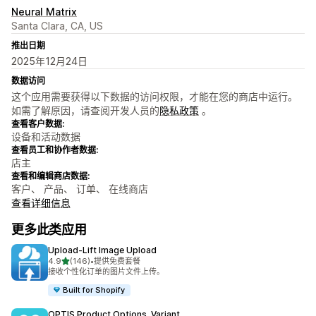
Neural Matrix
Santa Clara, CA, US
推出日期
2025年12月24日
数据访问
这个应用需要获得以下数据的访问权限，才能在您的商店中运行。
如需了解原因，请查阅开发人员的
隐私政策
。
查看客户数据:
设备和活动数据
查看员工和协作者数据:
店主
查看和编辑商店数据:
客户、 产品、 订单、 在线商店
查看详细信息
更多此类应用
Upload‑Lift Image Upload
星（满分 5 星）
4.9
(146)
•
提供免费套餐
总共 146 条评论
接收个性化订单的图片文件上传。
Built for Shopify
OPTIS Product Options, Variant