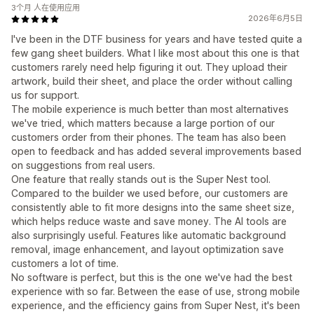
3个月 人在使用应用
2026年6月5日
I've been in the DTF business for years and have tested quite a
few gang sheet builders. What I like most about this one is that
customers rarely need help figuring it out. They upload their
artwork, build their sheet, and place the order without calling
us for support.
The mobile experience is much better than most alternatives
we've tried, which matters because a large portion of our
customers order from their phones. The team has also been
open to feedback and has added several improvements based
on suggestions from real users.
One feature that really stands out is the Super Nest tool.
Compared to the builder we used before, our customers are
consistently able to fit more designs into the same sheet size,
which helps reduce waste and save money. The AI tools are
also surprisingly useful. Features like automatic background
removal, image enhancement, and layout optimization save
customers a lot of time.
No software is perfect, but this is the one we've had the best
experience with so far. Between the ease of use, strong mobile
experience, and the efficiency gains from Super Nest, it's been