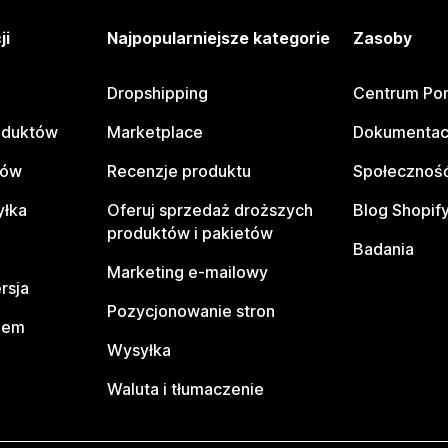
ji
Najpopularniejsze kategorie
Zasoby
Dropshipping
Centrum Po
oduktów
Marketplace
Dokumentac
tów
Recenzje produktu
Społeczność
yłka
Oferuj sprzedaż droższych
Blog Shopif
produktów i pakietów
Badania
Marketing e-mailowy
rsja
Pozycjonowanie stron
pem
Wysyłka
Waluta i tłumaczenie