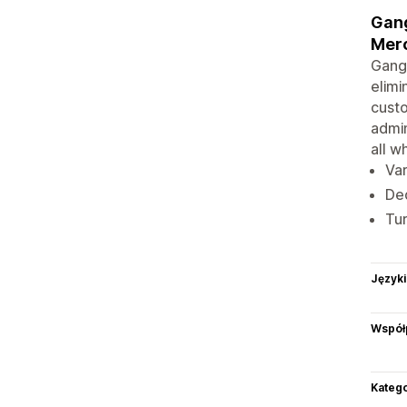
Gang
Mer
Gang 
elimi
custo
admin
all w
Var
Ded
Tur
Języki
Współ
Katego