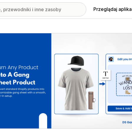
Przeglądaj aplika
nione obrazy w galerii