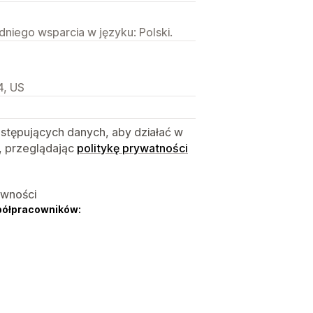
niego wsparcia w języku: Polski.
4, US
astępujących danych, aby działać w
, przeglądając
politykę prywatności
ywności
półpracowników: