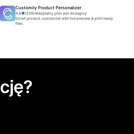
Customily Product Personalizer
na 5 gwiazdek
4,8
(239)
•
Bezpłatny plan jest dostępny
Łączna liczba recenzji: 239
Smart product customizer with live preview & print ready
files
cję?