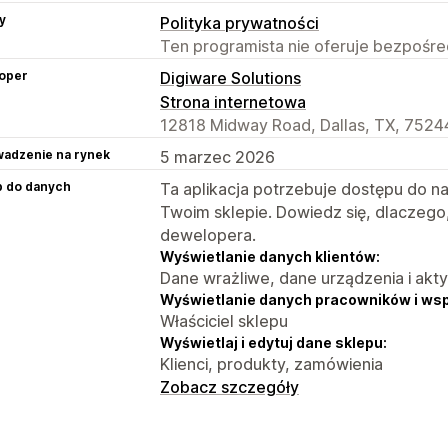
y
Polityka prywatności
Ten programista nie oferuje bezpośred
oper
Digiware Solutions
Strona internetowa
12818 Midway Road, Dallas, TX, 7524
adzenie na rynek
5 marzec 2026
p do danych
Ta aplikacja potrzebuje dostępu do n
Twoim sklepie. Dowiedz się, dlaczego
dewelopera.
Wyświetlanie danych klientów:
Dane wrażliwe, dane urządzenia i akt
Wyświetlanie danych pracowników i ws
Właściciel sklepu
Wyświetlaj i edytuj dane sklepu:
Klienci, produkty, zamówienia
Zobacz szczegóły