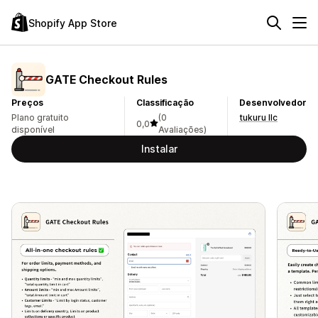
Shopify App Store
GATE Checkout Rules
Preços
Classificação
Desenvolvedor
Plano gratuito
(0
tukuru llc
0,0
disponível
Avaliações)
Instalar