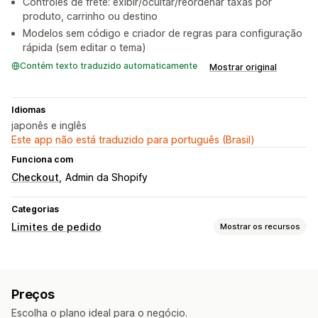
Controles de frete: exibir/ocultar/reordenar taxas por
produto, carrinho ou destino
Modelos sem código e criador de regras para configuração
rápida (sem editar o tema)
Contém texto traduzido automaticamente
Mostrar original
Idiomas
japonês e inglês
Este app não está traduzido para português (Brasil)
Funciona com
Checkout
Admin da Shopify
Categorias
Limites de pedido
Mostrar os recursos
Regras de limite
Com base no carrinho
Quantidade máxima
Preços
Quantidade mínima
Com base no preço
Escolha o plano ideal para o negócio.
Específico do produto
Específico da coleção