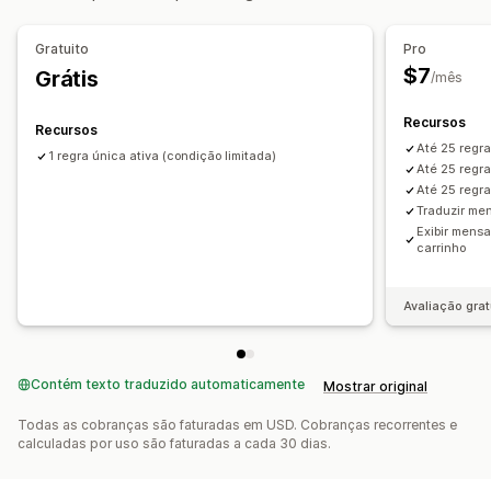
Tags de clientes
Gratuito
Pro
Configurações de notificação
$7
Grátis
/mês
Alertas de checkout
Recursos
Recursos
Até 25 regra
1 regra única ativa (condição limitada)
Até 25 regr
Até 25 regra
Traduzir me
Exibir mensa
carrinho
Avaliação grat
Contém texto traduzido automaticamente
Mostrar original
Todas as cobranças são faturadas em USD. Cobranças recorrentes e
calculadas por uso são faturadas a cada 30 dias.