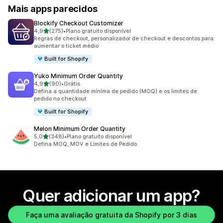
Mais apps parecidos
Blockify Checkout Customizer
de 5 estrelas
4,9
(275)
•
Plano gratuito disponível
275 avaliações ao todo
Regras de checkout, personalizador de checkout e descontos para
aumentar o ticket médio
Built for Shopify
Yuko Minimum Order Quantity
de 5 estrelas
4,9
(90)
•
Grátis
90 avaliações ao todo
Defina a quantidade mínima de pedido (MOQ) e os limites de
pedido no checkout
Built for Shopify
Melon Minimum Order Quantity
de 5 estrelas
5,0
(348)
•
Plano gratuito disponível
348 avaliações ao todo
Defina MOQ, MOV e Limites de Pedido
Quer adicionar um app?
Faça uma avaliação gratuita da Shopify por 3 dias