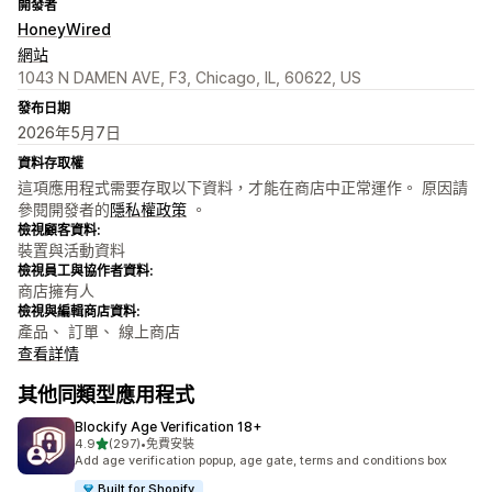
開發者
HoneyWired
網站
1043 N DAMEN AVE, F3, Chicago, IL, 60622, US
發布日期
2026年5月7日
資料存取權
這項應用程式需要存取以下資料，才能在商店中正常運作。 原因請
參閱開發者的
隱私權政策
。
檢視顧客資料:
裝置與活動資料
檢視員工與協作者資料:
商店擁有人
檢視與編輯商店資料:
產品、 訂單、 線上商店
查看詳情
其他同類型應用程式
Blockify Age Verification 18+
滿分 5 顆星
4.9
(297)
•
免費安裝
共有 297 則評價
Add age verification popup, age gate, terms and conditions box
Built for Shopify