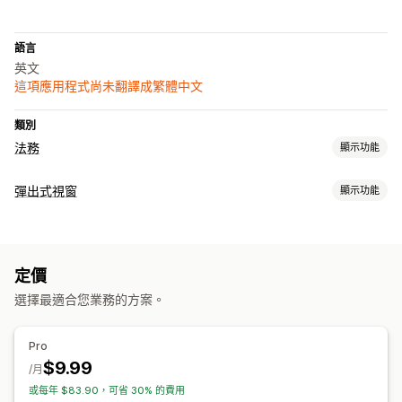
語言
英文
這項應用程式尚未翻譯成繁體中文
類別
法務
顯示功能
法規遵循
彈出式視窗
顯示功能
年齡驗證
產品警示
資料隱私權
法規遵循報告
彈出式視窗類型
自訂
提醒彈出式視窗
年齡驗證
同意書彈出式視窗
自訂彈出式視窗
顏色和字型
小工具位置
自訂 CSS
頁面限制
商品目標設定
定價
管理彈出式視窗
地理位置
多國語言
記住我
自訂文字
選擇最適合您業務的方案。
編輯工具
範本
自訂代碼
自訂字型
翻譯
本地化
觸發條件與規則
目標設定
地理位置
標記
報告
分析
Pro
$9.99
/月
或每年 $83.90，可省 30% 的費用