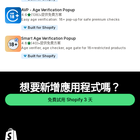
AVP ‑ Age Verification Popup
滿分 5 顆星
4.6
(138)
•
提供免費方案
共有 138 則評價
Easy age verification: 18+ pop-up for safe premium checks
Built for Shopify
Smart Age Verification Popup
滿分 5 顆星
4.8
(40)
•
提供免費方案
共有 40 則評價
Age verifier, age checker, age gate for 18+restricted products
Built for Shopify
想要新增應用程式嗎？
免費試用 Shopify 3 天