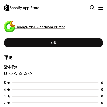
Shopify App Store
GcAnyOrder‑Goodcom Printer
安装
评论
整体评分
0
5
0
4
0
3
0
2
0