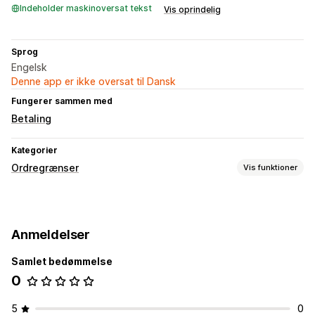
Indeholder maskinoversat tekst
Vis oprindelig
Sprog
Engelsk
Denne app er ikke oversat til Dansk
Fungerer sammen med
Betaling
Kategorier
Ordregrænser
Vis funktioner
Begræns regler
Indkøbskurvsbaseret
Maks. antal
Min. antal
Vægtbaseret
Anmeldelser
Prisbaseret
Produktspecifik
Variantspecifik
Kollektionsspecifik
Kundetags
Samlet bedømmelse
0
Indstillinger for notifikationer
Underretninger om indkøbskurv
5
0