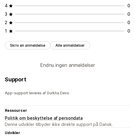
Underretninger om betaling
4
0
Underretninger om produktside
Pop op-vinduer
3
0
Tilpassede beskeder
2
0
1
0
Skriv en anmeldelse
Alle anmeldelser
Endnu ingen anmeldelser
Support
App-support leveres af Gurkha Devs.
Ressourcer
Politik om beskyttelse af persondata
Denne udvikler tilbyder ikke direkte support på Dansk.
Udvikler