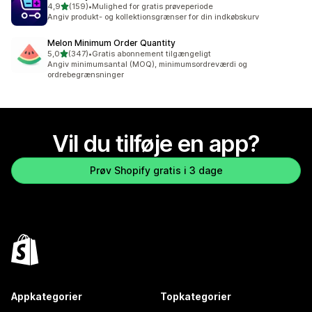
ud af 5 stjerner
4,9
(159)
•
Mulighed for gratis prøveperiode
159 anmeldelser i alt
Angiv produkt- og kollektionsgrænser for din indkøbskurv
Melon Minimum Order Quantity
ud af 5 stjerner
5,0
(347)
•
Gratis abonnement tilgængeligt
347 anmeldelser i alt
Angiv minimumsantal (MOQ), minimumsordreværdi og
ordrebegrænsninger
Vil du tilføje en app?
Prøv Shopify gratis i 3 dage
Appkategorier
Topkategorier