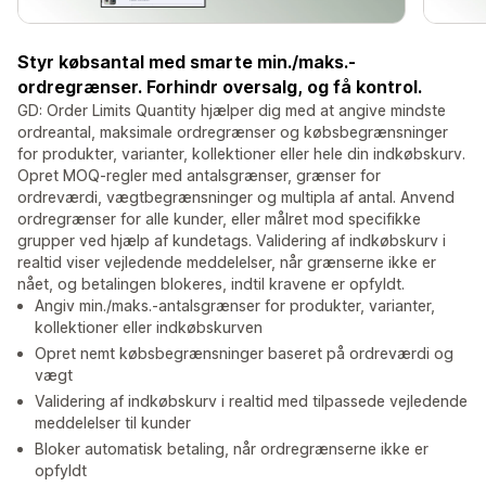
Styr købsantal med smarte min./maks.-
ordregrænser. Forhindr oversalg, og få kontrol.
GD: Order Limits Quantity hjælper dig med at angive mindste
ordreantal, maksimale ordregrænser og købsbegrænsninger
for produkter, varianter, kollektioner eller hele din indkøbskurv.
Opret MOQ-regler med antalsgrænser, grænser for
ordreværdi, vægtbegrænsninger og multipla af antal. Anvend
ordregrænser for alle kunder, eller målret mod specifikke
grupper ved hjælp af kundetags. Validering af indkøbskurv i
realtid viser vejledende meddelelser, når grænserne ikke er
nået, og betalingen blokeres, indtil kravene er opfyldt.
Angiv min./maks.-antalsgrænser for produkter, varianter,
kollektioner eller indkøbskurven
Opret nemt købsbegrænsninger baseret på ordreværdi og
vægt
Validering af indkøbskurv i realtid med tilpassede vejledende
meddelelser til kunder
Bloker automatisk betaling, når ordregrænserne ikke er
opfyldt