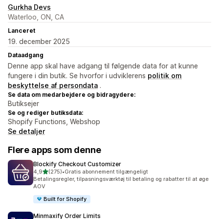
Gurkha Devs
Waterloo, ON, CA
Lanceret
19. december 2025
Dataadgang
Denne app skal have adgang til følgende data for at kunne
fungere i din butik. Se hvorfor i udviklerens
politik om
beskyttelse af persondata
.
Se data om medarbejdere og bidragydere:
Butiksejer
Se og rediger butiksdata:
Shopify Functions, Webshop
Se detaljer
Flere apps som denne
Blockify Checkout Customizer
ud af 5 stjerner
4,9
(275)
•
Gratis abonnement tilgængeligt
275 anmeldelser i alt
Betalingsregler, tilpasningsværktøj til betaling og rabatter til at øge
AOV
Built for Shopify
Minmaxify Order Limits