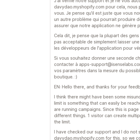
J'ai vérifié notre support et je ne vois a
davydao.myshopify.com pour cela, nous po
vous. Je pense qu'il est juste que vous no
un autre problème qui pourrait produire d
assurer que notre application ne génère pa
Cela dit, je pense que la plupart des gens 
pas acceptable de simplement laisser une
les développeurs de l'application pour véri
Si vous souhaitez donner une seconde ch
contacter à apps-support@isenselabs.co
vos paramètres dans la mesure du possible
boutique. :)
EN: Hello there, and thanks for your feed
I think there might have been some misu
limit is something that can easily be reach
are running campaigns. Since this is page
different things. 1 visitor can create multi
the limit.
I have checked our support and I do not 
davydao.myshopify.com for this, so we cou