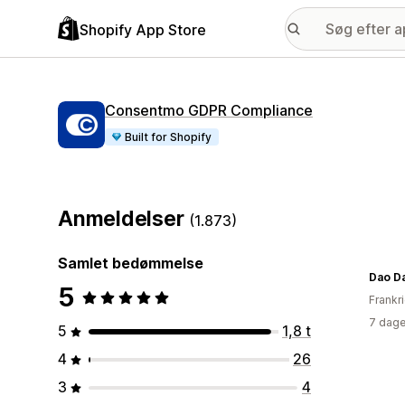
Shopify App Store
Consentmo GDPR Compliance
Built for Shopify
Anmeldelser
(1.873)
Samlet bedømmelse
Dao D
5
Frankr
7 dage
5
1,8 t
4
26
3
4