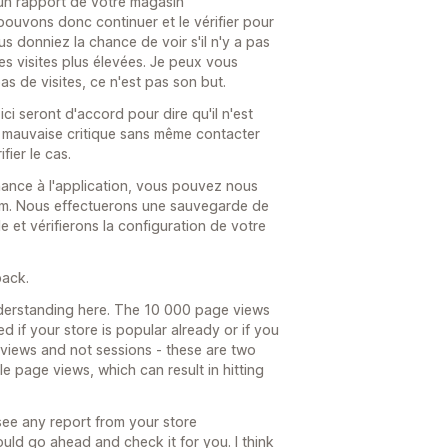
ucun rapport de votre magasin
uvons donc continuer et le vérifier pour
us donniez la chance de voir s'il n'y a pas
es visites plus élevées. Je peux vous
s de visites, ce n'est pas son but.
ici seront d'accord pour dire qu'il n'est
 mauvaise critique sans même contacter
fier le cas.
ance à l'application, vous pouvez nous
m. Nous effectuerons une sauvegarde de
 et vérifierons la configuration de votre
back.
nderstanding here. The 10 000 page views
ed if your store is popular already or if you
 views and not sessions - these are two
ple page views, which can result in hitting
see any report from your store
ld go ahead and check it for you. I think