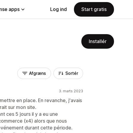
se apps
Log ind
Start gratis
Installér
Afgræns
Sortér
3. marts 2023
 à mettre en place. En revanche, j'avais
rait sur mon site.
nt ces 5 jours il y a eu une
e-commerce (x4) alors que nous
 événement durant cette période.