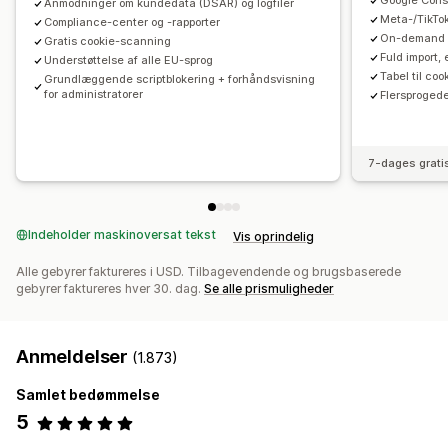
Google Cons
Anmodninger om kundedata (DSAR) og logfiler
Beskyttelse af persondata på internettet
FADP
GDPR
Meta-/TikTo
Compliance-center og -rapporter
LGPD
PDPA
PIPEDA
POPIA
UCPA
VCDPA
On-demand 
Gratis cookie-scanning
Fuld import,
Understøttelse af alle EU-sprog
Tabel til co
Grundlæggende scriptblokering + forhåndsvisning
for administratorer
Flersprogede
7-dages grati
Indeholder maskinoversat tekst
Vis oprindelig
Alle gebyrer faktureres i USD. Tilbagevendende og brugsbaserede
gebyrer faktureres hver 30. dag.
Se alle prismuligheder
Anmeldelser
(1.873)
Samlet bedømmelse
5