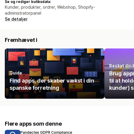
Se og rediger butiksdata:
Kunder, produkter, ordrer, Webshop, Shopify-
administratorpanel
Se detaljer
Fremhævet i
Beskyt din 
Guide
Brug apps 
Find apps, der skaber vækst i din
til at hol
spanske forretning
kunder) s
Flere apps som denne
Pandectes GDPR Compliance