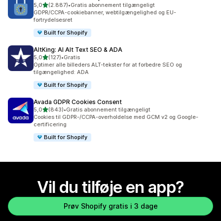
ud af 5 stjerner
5,0
(2.887)
•
Gratis abonnement tilgængeligt
2887 anmeldelser i alt
GDPR/CCPA-cookiebanner, webtilgængelighed og EU-
fortrydelsesret
Built for Shopify
AltKing: AI Alt Text SEO & ADA
ud af 5 stjerner
5,0
(127)
•
Gratis
127 anmeldelser i alt
Optimer alle billeders ALT-tekster for at forbedre SEO og
tilgængelighed: ADA
Built for Shopify
Avada GDPR Cookies Consent
ud af 5 stjerner
5,0
(843)
•
Gratis abonnement tilgængeligt
843 anmeldelser i alt
Cookies til GDPR-/CCPA-overholdelse med GCM v2 og Google-
certificering
Built for Shopify
Vil du tilføje en app?
Prøv Shopify gratis i 3 dage