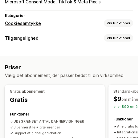
Microsoft Consent Mode
TikTok & Meta Pixels
Kategorier
Cookiesamtykke
Vis funktioner
Visningsindstillinger
Tilgængelighed
Vis funktioner
Link til politik
Tilpasset CSS
Præferencevælger
Overholdelsestyper
Geolokation
Bannerdesign
Tilpasset branding
ADA
EAA
WCAG
Tilpasset tekst
Flere sprog
Registrering af sprog
Priser
Oversættelse
Dynamisk på mobil
A/B-test
Værktøjer til tilgængelighed
Vælg det abonnement, der passer bedst til din virksomhed.
Headless support
Opgørelse
Kontrast
Lysstyrke
Stemmestyret navigation
Navigation med tastatur
Tekstafstand
Overholdelse af regler om beskyttelse af persondata
Gratis abonnement
Standard-ab
Størrelse på markør
Størrelse af skrifttype
Gråskala
Overholdelse af tilgængelighed
Automatisk blokering
$9
Gratis
om måne
Tilknyt højdepunkter
Læsning af linje
Widget
Samtykkelogge
Udløb af samtykke
Cookiescanner
eller $90 om å
Datastyring
Generator af politik
Funktioner
Funktioner
UBEGRÆNSET ANTAL BANNERVISNINGER
Regulering
Alle gratis f
3 bannerstile + præferencer
APA-NZPA
APPI
CCPA
CPRA
CTDPA
Integration
Support af global geolokation