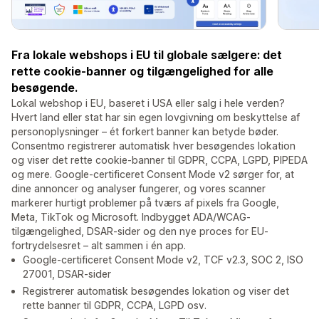
Fra lokale webshops i EU til globale sælgere: det
rette cookie-banner og tilgængelighed for alle
besøgende.
Lokal webshop i EU, baseret i USA eller salg i hele verden?
Hvert land eller stat har sin egen lovgivning om beskyttelse af
personoplysninger – ét forkert banner kan betyde bøder.
Consentmo registrerer automatisk hver besøgendes lokation
og viser det rette cookie-banner til GDPR, CCPA, LGPD, PIPEDA
og mere. Google-certificeret Consent Mode v2 sørger for, at
dine annoncer og analyser fungerer, og vores scanner
markerer hurtigt problemer på tværs af pixels fra Google,
Meta, TikTok og Microsoft. Indbygget ADA/WCAG-
tilgængelighed, DSAR-sider og den nye proces for EU-
fortrydelsesret – alt sammen i én app.
Google-certificeret Consent Mode v2, TCF v2.3, SOC 2, ISO
27001, DSAR-sider
Registrerer automatisk besøgendes lokation og viser det
rette banner til GDPR, CCPA, LGPD osv.