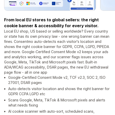
From local EU stores to global sellers: the right
cookie banner & accessibility for every visitor.
Local EU shop, US based or selling worldwide? Every country
or state has its own privacy law - one wrong banner can mean
fines. Consentmo auto-detects each visitor's location and
shows the right cookie banner for GDPR, CCPA, LGPD, PIPEDA
and more. Google-Certified Consent Mode v2 keeps your ads
and analytics working, and our scanner flags issues across
Google, Meta, TikTok and Microsoft pixels fast. Built-in
ADA/WCAG accessibility, DSAR pages, the new EU withdrawal
page flow - all in one app
Google-Certified Consent Mode v2, TCF v2.3, SOC 2, ISO
27001, DSAR pages
Auto-detects visitor location and shows the right banner for
GDPR CCPA LGPD etc
Scans Google, Meta, TikTok & Microsoft pixels and alerts
what needs fixing
AI cookie scanner with auto-sort, scheduled scans,