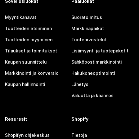
Sovellusluokat
Pääluokat
Myyntikanavat
Suoratoimitus
Tuotteiden etsiminen
Markkinapaikat
Tuotteiden myyminen
Tuotearvostelut
Tilaukset ja toimitukset
Lisämyynti ja tuotepaketit
Kaupan suunnittelu
Sähköpostimarkkinointi
Markkinointi ja konversio
Hakukoneoptimointi
Kaupan hallinnointi
Lähetys
Valuutta ja käännös
Resurssit
Shopify
Shopifyn ohjekeskus
Tietoja