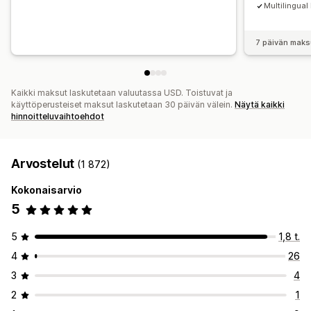
Multilingual
7 päivän maks
Kaikki maksut laskutetaan valuutassa USD. Toistuvat ja
käyttöperusteiset maksut laskutetaan 30 päivän välein.
Näytä kaikki
hinnoitteluvaihtoehdot
Arvostelut
(1 872)
Kokonaisarvio
5
5
1,8 t.
4
26
3
4
2
1