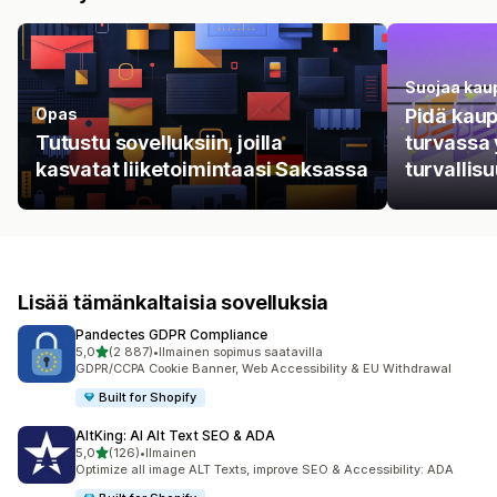
Suojaa kau
Opas
Pidä kaup
Tutustu sovelluksiin, joilla
turvassa 
kasvatat liiketoimintaasi Saksassa
turvallis
Lisää tämänkaltaisia sovelluksia
Pandectes GDPR Compliance
/ 5 tähteä
5,0
(2 887)
•
Ilmainen sopimus saatavilla
2887 arvostelua yhteensä
GDPR/CCPA Cookie Banner, Web Accessibility & EU Withdrawal
Built for Shopify
AltKing: AI Alt Text SEO & ADA
/ 5 tähteä
5,0
(126)
•
Ilmainen
126 arvostelua yhteensä
Optimize all image ALT Texts, improve SEO & Accessibility: ADA