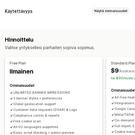
Näyttövaihtoehdot
Käytettävyys
Näytä ominaisuudet
Käytäntölinkki
Mukautettu CSS-koodi
Asetusten valitsin
Vaatimustenmukaisuustyypit
Geolokaatio
Bannerien suunnittelu
Mukautettu brändäys
ADA
EAA
WCAG
Mukautettu teksti
Monikielisyys
Kielen tunnistus
Hinnoittelu
Käännös
Mobiiliresponsiivisuus
A/B-testaus
Käytettävyystyökalut
Valitse yrityksellesi parhaiten sopiva sopimus.
Headless-tuki
Lausunto
Kontrasti
Kirkkaus
Ääninavigointi
Näppäinnavigointi
Tekstin välistys
Kursorin koko
Tietosuojavaatimusten noudattaminen
Free Plan
Standard Pla
Fontin koko
Harmaasävy
Linkitä kohokohdat
Lukurivi
Saavutettavuusvaatimusten noudattaminen
$9
Ilmainen
/kuukaus
Pienohjelma
Automaattinen estäminen
Suostumuslokit
tai $90/vuosi 
Suostumuksen vanheneminen
Evästeskanneri
Ominaisuudet
Ominaisuude
Tietojen hallinnointi
Käytäntöjen muodostin
UNLIMITED BANNER IMPRESSIONS
All Free fea
3 banner styles + preferences
Sääntely
Integrations
Global geolocation support
Google Cons
Customer data requests (DSAR) & Logs
APA-NZPA
APPI
CCPA
CPRA
CTDPA
ePrivacy
FADP
Meta/TikTok
Compliance center & reports
GDPR
LGPD
PDPA
PIPEDA
POPIA
UCPA
VCDPA
On-demand A
Free cookie scan
Full Import,
All EU languages supported
Cookie mana
Basic script blocking + admin preview