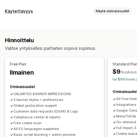
Näyttövaihtoehdot
Käytettävyys
Näytä ominaisuudet
Käytäntölinkki
Mukautettu CSS-koodi
Asetusten valitsin
Vaatimustenmukaisuustyypit
Geolokaatio
Bannerien suunnittelu
Mukautettu brändäys
ADA
EAA
WCAG
Mukautettu teksti
Monikielisyys
Kielen tunnistus
Hinnoittelu
Käännös
Mobiiliresponsiivisuus
A/B-testaus
Käytettävyystyökalut
Valitse yrityksellesi parhaiten sopiva sopimus.
Headless-tuki
Lausunto
Kontrasti
Kirkkaus
Ääninavigointi
Näppäinnavigointi
Tekstin välistys
Kursorin koko
Tietosuojavaatimusten noudattaminen
Free Plan
Standard Pla
Fontin koko
Harmaasävy
Linkitä kohokohdat
Lukurivi
Saavutettavuusvaatimusten noudattaminen
$9
Ilmainen
/kuukaus
Pienohjelma
Automaattinen estäminen
Suostumuslokit
tai $90/vuosi 
Suostumuksen vanheneminen
Evästeskanneri
Ominaisuudet
Ominaisuude
Tietojen hallinnointi
Käytäntöjen muodostin
UNLIMITED BANNER IMPRESSIONS
All Free fea
3 banner styles + preferences
Sääntely
Integrations
Global geolocation support
Google Cons
Customer data requests (DSAR) & Logs
APA-NZPA
APPI
CCPA
CPRA
CTDPA
ePrivacy
FADP
Meta/TikTok
Compliance center & reports
GDPR
LGPD
PDPA
PIPEDA
POPIA
UCPA
VCDPA
On-demand A
Free cookie scan
Full Import,
All EU languages supported
Cookie mana
Basic script blocking + admin preview