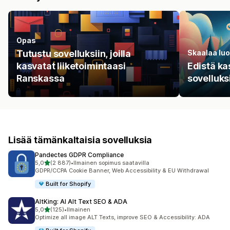
Opas
Tutustu sovelluksiin, joilla
Skaalaa luo
kasvatat liiketoimintaasi
Edistä ka
Ranskassa
sovelluksi
Lisää tämänkaltaisia sovelluksia
Pandectes GDPR Compliance
/ 5 tähteä
5,0
(2 887)
•
Ilmainen sopimus saatavilla
2887 arvostelua yhteensä
GDPR/CCPA Cookie Banner, Web Accessibility & EU Withdrawal
Built for Shopify
AltKing: AI Alt Text SEO & ADA
/ 5 tähteä
5,0
(125)
•
Ilmainen
125 arvostelua yhteensä
Optimize all image ALT Texts, improve SEO & Accessibility: ADA