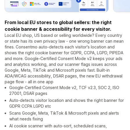
From local EU stores to global sellers: the right
cookie banner & accessibility for every visitor.
Local EU shop, US based or selling worldwide? Every country
or state has its own privacy law - one wrong banner can mean
fines. Consentmo auto-detects each visitor's location and
shows the right cookie banner for GDPR, CCPA, LGPD, PIPEDA
and more. Google-Certified Consent Mode v2 keeps your ads
and analytics working, and our scanner flags issues across
Google, Meta, TikTok and Microsoft pixels fast. Built-in
ADA/WCAG accessibility, DSAR pages, the new EU withdrawal
page flow - all in one app
Google-Certified Consent Mode v2, TCF v2.3, SOC 2, ISO
27001, DSAR pages
Auto-detects visitor location and shows the right banner for
GDPR CCPA LGPD etc
Scans Google, Meta, TikTok & Microsoft pixels and alerts
what needs fixing
AI cookie scanner with auto-sort, scheduled scans,