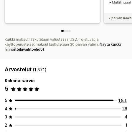
Multilingual
7 päivän maks
Kaikki maksut laskutetaan valuutassa USD. Toistuvat ja
käyttöperusteiset maksut laskutetaan 30 päivän välein.
Näytä kaikki
hinnoitteluvaihtoehdot
Arvostelut
(1 871)
Kokonaisarvio
5
5
1,8 t.
4
26
3
4
2
1