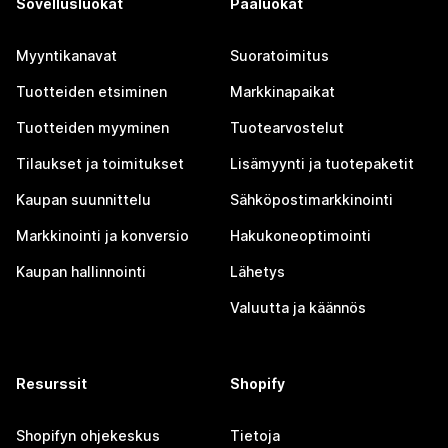
Sovellusluokat
Pääluokat
Myyntikanavat
Suoratoimitus
Tuotteiden etsiminen
Markkinapaikat
Tuotteiden myyminen
Tuotearvostelut
Tilaukset ja toimitukset
Lisämyynti ja tuotepaketit
Kaupan suunnittelu
Sähköpostimarkkinointi
Markkinointi ja konversio
Hakukoneoptimointi
Kaupan hallinnointi
Lähetys
Valuutta ja käännös
Resurssit
Shopify
Shopifyn ohjekeskus
Tietoja