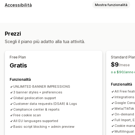
Opzioni di visualizzazione
Accessibilità
Mostra funzionalità
Link all’informativa
CSS personalizzato
Tipi di conformità
Selettore delle preferenze
Geolocalizzazione
ADA
EAA
WCAG
Progettazione dei banner
Branding personalizzato
Prezzi
Testo personalizzato
Multilingua
Strumenti di accessibilità
Scegli il piano più adatto alla tua attività.
Rilevamento della lingua
Traduzione
Dichiarazione
Contrasto
Luminosità
Navigazione vocale
Adattivo per dispositivi mobili
Test A/B
Navigazione da tastiera
Spaziatura testo
Free Plan
Standard Pla
Supporto headless
Dimensioni del cursore
Dimensioni del font
Scala di grigi
$9
Gratis
/mese
Evidenziazioni dei link
Riga di lettura
Widget
Conformità alla privacy
o a $90/anno c
Conformità all’accessibilità
Blocco automatico
Funzionalità
Funzionalità
Registri dei consensi
Scadenza del consenso
UNLIMITED BANNER IMPRESSIONS
All Free fea
3 banner styles + preferences
Scanner dei cookie
Gestione dei dati
Integrations
Global geolocation support
Generatore di informative
Google Cons
Customer data requests (DSAR) & Logs
Meta/TikTok
Compliance center & reports
Normativa
On-demand A
Free cookie scan
Full Import,
APA-NZPA
APPI
CCPA
CPRA
CTDPA
ePrivacy
FADP
All EU languages supported
Cookie mana
Basic script blocking + admin preview
GDPR
LGPD
PDPA
PIPEDA
POPIA
UCPA
VCDPA
Multilingual