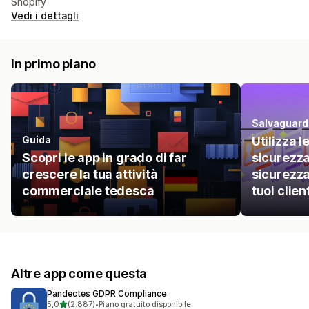
Shopify
Vedi i dettagli
In primo piano
Salvaguarda
Guida
Utilizza l
Scopri le app in grado di far
sicurezza
crescere la tua attività
sicurezza
commerciale tedesca
tuoi client
Altre app come questa
Pandectes GDPR Compliance
stelle su 5
5,0
(2.887)
•
Piano gratuito disponibile
2887 recensioni totali