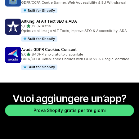
GDPR/CCPA Cookie Banner, Web Accessibility & EU Withdrawal
Built for Shopify
AltKing: AI Alt Text SEO & ADA
stelle su 5
5,0
(125)
•
Gratis
125 recensioni totali
Optimize all image ALT Texts, improve SEO & Accessibility: ADA
Built for Shopify
Avada GDPR Cookies Consent
stelle su 5
5,0
(843)
•
Piano gratuito disponibile
843 recensioni totali
GDPR/CCPA Compliance Cookies with GCM v2 & Google-certified
Built for Shopify
Vuoi aggiungere un’app?
Prova Shopify gratis per tre giorni