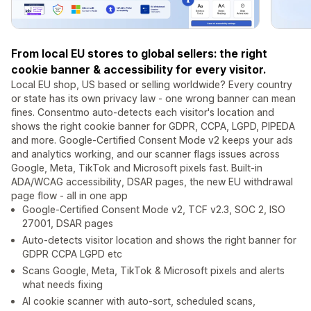
From local EU stores to global sellers: the right
cookie banner & accessibility for every visitor.
Local EU shop, US based or selling worldwide? Every country
or state has its own privacy law - one wrong banner can mean
fines. Consentmo auto-detects each visitor's location and
shows the right cookie banner for GDPR, CCPA, LGPD, PIPEDA
and more. Google-Certified Consent Mode v2 keeps your ads
and analytics working, and our scanner flags issues across
Google, Meta, TikTok and Microsoft pixels fast. Built-in
ADA/WCAG accessibility, DSAR pages, the new EU withdrawal
page flow - all in one app
Google-Certified Consent Mode v2, TCF v2.3, SOC 2, ISO
27001, DSAR pages
Auto-detects visitor location and shows the right banner for
GDPR CCPA LGPD etc
Scans Google, Meta, TikTok & Microsoft pixels and alerts
what needs fixing
AI cookie scanner with auto-sort, scheduled scans,