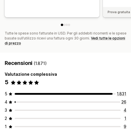
Prova gratuita 
Tutte le spese sono fatturate in USD. Per gli addebiti ricorrenti e le spese
basate sull’utilizzo ricevi una fattura ogni 30 giorni.
Vedi tutte le opzioni
di prezzo
Recensioni
(1.871)
Valutazione complessiva
5
5
1.831
4
26
3
4
2
1
1
9