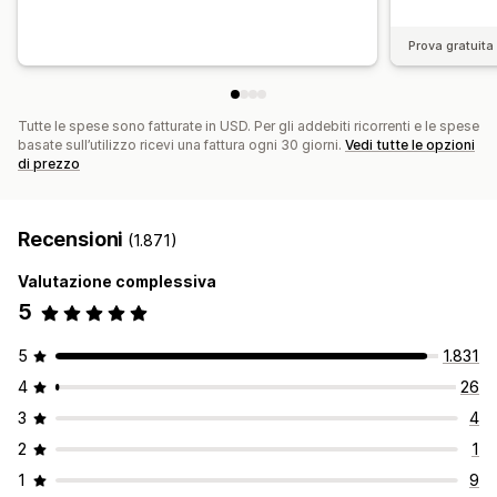
Prova gratuita 
Tutte le spese sono fatturate in USD. Per gli addebiti ricorrenti e le spese
basate sull’utilizzo ricevi una fattura ogni 30 giorni.
Vedi tutte le opzioni
di prezzo
Recensioni
(1.871)
Valutazione complessiva
5
5
1.831
4
26
3
4
2
1
1
9