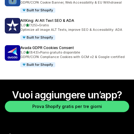
GDPR/CCPA Cookie Banner, Web Accessibility & EU Withdrawal
Built for Shopify
AltKing: AI Alt Text SEO & ADA
stelle su 5
5,0
(125)
•
Gratis
125 recensioni totali
Optimize all image ALT Texts, improve SEO & Accessibility: ADA
Built for Shopify
Avada GDPR Cookies Consent
stelle su 5
5,0
(843)
•
Piano gratuito disponibile
843 recensioni totali
GDPR/CCPA Compliance Cookies with GCM v2 & Google-certified
Built for Shopify
Vuoi aggiungere un’app?
Prova Shopify gratis per tre giorni