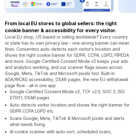
From local EU stores to global sellers: the right
cookie banner & accessibility for every visitor.
Local EU shop, US based or selling worldwide? Every country
or state has its own privacy law - one wrong banner can mean
fines. Consentmo auto-detects each visitor's location and
shows the right cookie banner for GDPR, CCPA, LGPD, PIPEDA
and more. Google-Certified Consent Mode v2 keeps your ads
and analytics working, and our scanner flags issues across
Google, Meta, TikTok and Microsoft pixels fast. Built-in
ADA/WCAG accessibility, DSAR pages, the new EU withdrawal
page flow - all in one app
Google-Certified Consent Mode v2, TCF v2.3, SOC 2, ISO
27001, DSAR pages
Auto-detects visitor location and shows the right banner for
GDPR CCPA LGPD etc
Scans Google, Meta, TikTok & Microsoft pixels and alerts
what needs fixing
AI cookie scanner with auto-sort, scheduled scans,