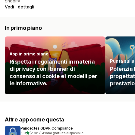
Shopify
Vedi i dettagli
In primo piano
App in primo piano
Rispetta i regolamenti in materia
Punta sulla
di privacy con i banner di
Potenzia 
consenso ai cookie e i modelli per
progettat
le informative.
prestazio
Altre app come questa
Pandectes GDPR Compliance
stelle su 5
5,0
(2.887)
•
Piano gratuito disponibile
2887 recensioni totali