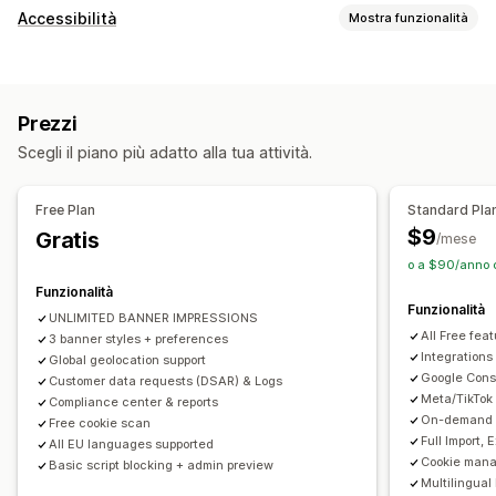
Opzioni di visualizzazione
Accessibilità
Mostra funzionalità
Link all’informativa
CSS personalizzato
Tipi di conformità
Selettore delle preferenze
Geolocalizzazione
ADA
EAA
WCAG
Progettazione dei banner
Branding personalizzato
Prezzi
Testo personalizzato
Multilingua
Strumenti di accessibilità
Scegli il piano più adatto alla tua attività.
Rilevamento della lingua
Traduzione
Dichiarazione
Contrasto
Luminosità
Navigazione vocale
Adattivo per dispositivi mobili
Test A/B
Navigazione da tastiera
Spaziatura testo
Free Plan
Standard Pla
Supporto headless
Dimensioni del cursore
Dimensioni del font
Scala di grigi
$9
Gratis
/mese
Evidenziazioni dei link
Riga di lettura
Widget
Conformità alla privacy
o a $90/anno c
Conformità all’accessibilità
Blocco automatico
Funzionalità
Funzionalità
Registri dei consensi
Scadenza del consenso
UNLIMITED BANNER IMPRESSIONS
All Free fea
3 banner styles + preferences
Scanner dei cookie
Gestione dei dati
Integrations
Global geolocation support
Generatore di informative
Google Cons
Customer data requests (DSAR) & Logs
Meta/TikTok
Compliance center & reports
Normativa
On-demand A
Free cookie scan
Full Import,
APA-NZPA
APPI
CCPA
CPRA
CTDPA
ePrivacy
FADP
All EU languages supported
Cookie mana
Basic script blocking + admin preview
GDPR
LGPD
PDPA
PIPEDA
POPIA
UCPA
VCDPA
Multilingual