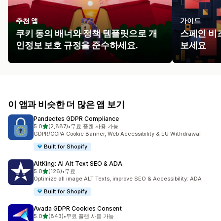
추천 앱
가이드
쿠키 동의 배너와 정책 템플릿으로 개
스페인 비
인정보 보호 규정을 준수하세요.
보세요
이 앱과 비슷한 더 많은 앱 보기
Pandectes GDPR Compliance
별 5개 중
5.0
(2,887)
•
무료 플랜 사용 가능
총 리뷰 2887개
GDPR/CCPA Cookie Banner, Web Accessibility & EU Withdrawal
Built for Shopify
AltKing: AI Alt Text SEO & ADA
별 5개 중
5.0
(126)
•
무료
총 리뷰 126개
Optimize all image ALT Texts, improve SEO & Accessibility: ADA
Built for Shopify
Avada GDPR Cookies Consent
별 5개 중
5.0
(843)
•
무료 플랜 사용 가능
총 리뷰 843개