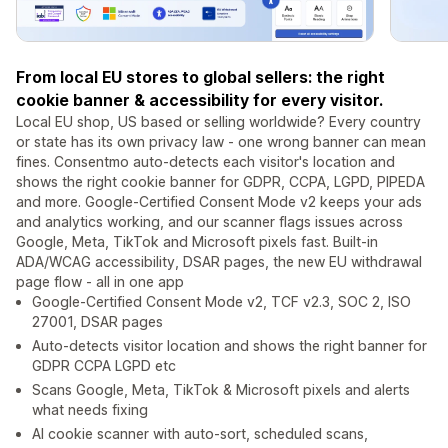
From local EU stores to global sellers: the right
cookie banner & accessibility for every visitor.
Local EU shop, US based or selling worldwide? Every country
or state has its own privacy law - one wrong banner can mean
fines. Consentmo auto-detects each visitor's location and
shows the right cookie banner for GDPR, CCPA, LGPD, PIPEDA
and more. Google-Certified Consent Mode v2 keeps your ads
and analytics working, and our scanner flags issues across
Google, Meta, TikTok and Microsoft pixels fast. Built-in
ADA/WCAG accessibility, DSAR pages, the new EU withdrawal
page flow - all in one app
Google-Certified Consent Mode v2, TCF v2.3, SOC 2, ISO
27001, DSAR pages
Auto-detects visitor location and shows the right banner for
GDPR CCPA LGPD etc
Scans Google, Meta, TikTok & Microsoft pixels and alerts
what needs fixing
AI cookie scanner with auto-sort, scheduled scans,