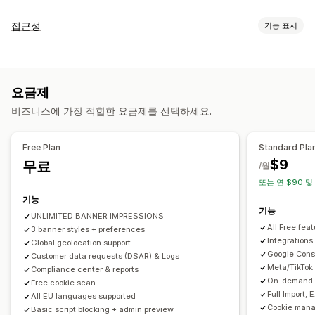
표시 옵션
접근성
기능 표시
정책 링
사용자 지정 CSS
기본 설정 선택기
위치 정보
규정 준수 유형
배너 디자인
사용자 지정 브랜딩
사용자 지정 텍스트
여러 언어
ADA
EAA
WCAG
언어 탐지
번역
모바일 반응형
A/B 테스트
헤드리스 지원
요금제
접근성 도구
개인정보 보호 규정 준수
비즈니스에 가장 적합한 요금제를 선택하세요.
안내
대비
밝기
음성 내비게이션
키보드 탐색
텍스트 간격
접근성 규정 준수
자동 차단
동의 로그
동의 만료
쿠키 스캐너
커서 사이즈
글꼴 사이즈
그레이스케일
링크 하이라이트
데이터 관리
정책 생성기
Free Plan
Standard Pla
읽기 줄
위젯
$9
무료
/월
규정
또는 연 $90 및
APA-NZPA
APPI
CCPA
CPRA
CTDPA
ePrivacy
FADP
기능
GDPR
LGPD
PDPA
PIPEDA
POPIA
UCPA
VCDPA
기능
UNLIMITED BANNER IMPRESSIONS
All Free fea
3 banner styles + preferences
Integrations
Global geolocation support
Google Cons
Customer data requests (DSAR) & Logs
Meta/TikTok
Compliance center & reports
On-demand A
Free cookie scan
Full Import,
All EU languages supported
Cookie mana
Basic script blocking + admin preview