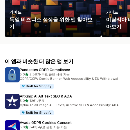
가이드
가이드
독일 비즈니스 성장을 위한 앱 찾아보
이탈리아 
기
아보기
이 앱과 비슷한 더 많은 앱 보기
Pandectes GDPR Compliance
별 5개 중
5.0
(2,887)
•
무료 플랜 사용 가능
총 리뷰 2887개
GDPR/CCPA Cookie Banner, Web Accessibility & EU Withdrawal
Built for Shopify
AltKing: AI Alt Text SEO & ADA
별 5개 중
5.0
(126)
•
무료
총 리뷰 126개
Optimize all image ALT Texts, improve SEO & Accessibility: ADA
Built for Shopify
Avada GDPR Cookies Consent
별 5개 중
5.0
(843)
•
무료 플랜 사용 가능
총 리뷰 843개