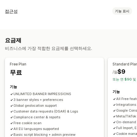
표시 옵션
접근성
기능 표시
정책 링
사용자 지정 CSS
기본 설정 선택기
위치 정보
규정 준수 유형
배너 디자인
사용자 지정 브랜딩
사용자 지정 텍스트
여러 언어
ADA
EAA
WCAG
언어 탐지
번역
모바일 반응형
A/B 테스트
헤드리스 지원
요금제
접근성 도구
개인정보 보호 규정 준수
비즈니스에 가장 적합한 요금제를 선택하세요.
안내
대비
밝기
음성 내비게이션
키보드 탐색
텍스트 간격
접근성 규정 준수
자동 차단
동의 로그
동의 만료
쿠키 스캐너
커서 사이즈
글꼴 사이즈
그레이스케일
링크 하이라이트
데이터 관리
정책 생성기
Free Plan
Standard Pla
읽기 줄
위젯
$9
무료
/월
규정
또는 연 $90 및
APA-NZPA
APPI
CCPA
CPRA
CTDPA
ePrivacy
FADP
기능
GDPR
LGPD
PDPA
PIPEDA
POPIA
UCPA
VCDPA
기능
UNLIMITED BANNER IMPRESSIONS
All Free fea
3 banner styles + preferences
Integrations
Global geolocation support
Google Cons
Customer data requests (DSAR) & Logs
Meta/TikTok
Compliance center & reports
On-demand A
Free cookie scan
Full Import,
All EU languages supported
Cookie mana
Basic script blocking + admin preview