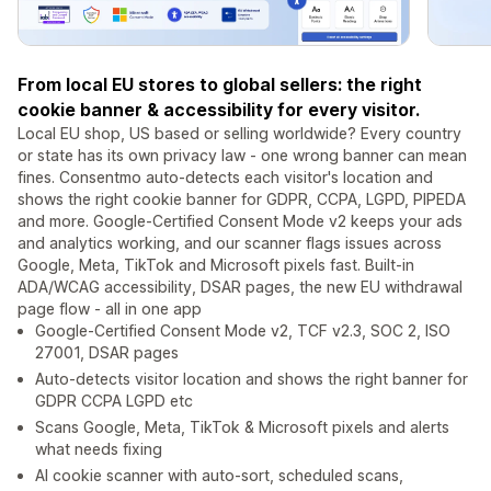
From local EU stores to global sellers: the right
cookie banner & accessibility for every visitor.
Local EU shop, US based or selling worldwide? Every country
or state has its own privacy law - one wrong banner can mean
fines. Consentmo auto-detects each visitor's location and
shows the right cookie banner for GDPR, CCPA, LGPD, PIPEDA
and more. Google-Certified Consent Mode v2 keeps your ads
and analytics working, and our scanner flags issues across
Google, Meta, TikTok and Microsoft pixels fast. Built-in
ADA/WCAG accessibility, DSAR pages, the new EU withdrawal
page flow - all in one app
Google-Certified Consent Mode v2, TCF v2.3, SOC 2, ISO
27001, DSAR pages
Auto-detects visitor location and shows the right banner for
GDPR CCPA LGPD etc
Scans Google, Meta, TikTok & Microsoft pixels and alerts
what needs fixing
AI cookie scanner with auto-sort, scheduled scans,