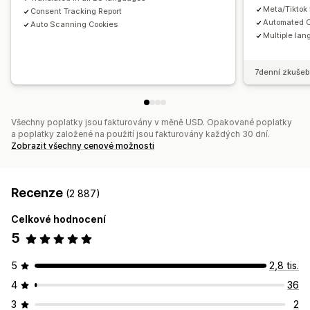
Meta/Tiktok
Consent Tracking Report
Automated C
Auto Scanning Cookies
Multiple lan
7denní zkušeb
Všechny poplatky jsou fakturovány v měně USD. Opakované poplatky
a poplatky založené na použití jsou fakturovány každých 30 dní.
Zobrazit všechny cenové možnosti
Recenze
(2 887)
Celkové hodnocení
5
5
2,8 tis.
4
36
3
2