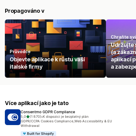
Propagováno v
Chraňte sv
Udržujte 
Průvodce
(a zákazn
Objevte aplikace k růstu vaší
aplikací 
italské firmy
a zabezp
Více aplikací jako je tato
Consentmo GDPR Compliance
z 5 hvězd
5,0
(1 870)
•
K dispozici je bezplatný plán
Celkový počet recenzí: 1870
GDPR/CCPA Cookies Compliance,Web Accessibility & EU
Withdrawal
Built for Shopify