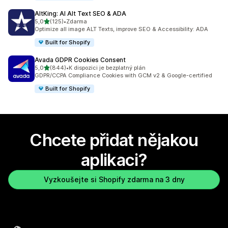
AltKing: AI Alt Text SEO & ADA
z 5 hvězd
5,0
(125)
•
Zdarma
Celkový počet recenzí: 125
Optimize all image ALT Texts, improve SEO & Accessibility: ADA
Built for Shopify
Avada GDPR Cookies Consent
z 5 hvězd
5,0
(844)
•
K dispozici je bezplatný plán
Celkový počet recenzí: 844
GDPR/CCPA Compliance Cookies with GCM v2 & Google-certified
Built for Shopify
Chcete přidat nějakou
aplikaci?
Vyzkoušejte si Shopify zdarma na 3 dny