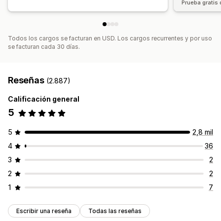
Prueba gratis 
Todos los cargos se facturan en USD. Los cargos recurrentes y por uso
se facturan cada 30 días.
Reseñas
(2.887)
Calificación general
5
5
2,8 mil
4
36
3
2
2
2
1
7
Escribir una reseña
Todas las reseñas