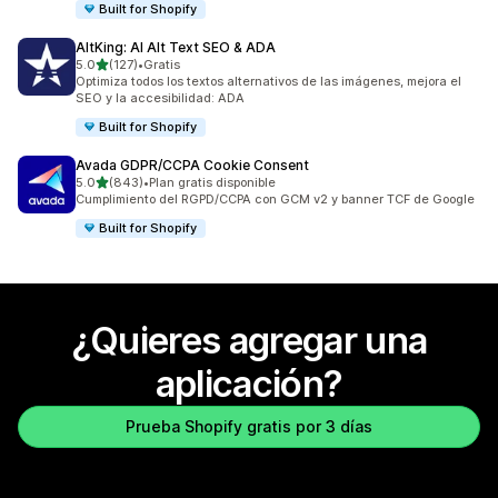
Built for Shopify
AltKing: AI Alt Text SEO & ADA
de 5 estrellas
5.0
(127)
•
Gratis
127 reseñas en total
Optimiza todos los textos alternativos de las imágenes, mejora el
SEO y la accesibilidad: ADA
Built for Shopify
Avada GDPR/CCPA Cookie Consent
de 5 estrellas
5.0
(843)
•
Plan gratis disponible
843 reseñas en total
Cumplimiento del RGPD/CCPA con GCM v2 y banner TCF de Google
Built for Shopify
¿Quieres agregar una
aplicación?
Prueba Shopify gratis por 3 días