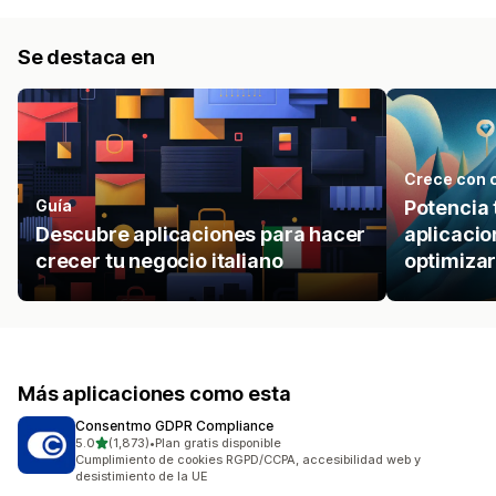
Se destaca en
Crece con 
Guía
Potencia 
Descubre aplicaciones para hacer
aplicaci
crecer tu negocio italiano
optimizar
Más aplicaciones como esta
Consentmo GDPR Compliance
de 5 estrellas
5.0
(1,873)
•
Plan gratis disponible
1873 reseñas en total
Cumplimiento de cookies RGPD/CCPA, accesibilidad web y
desistimiento de la UE