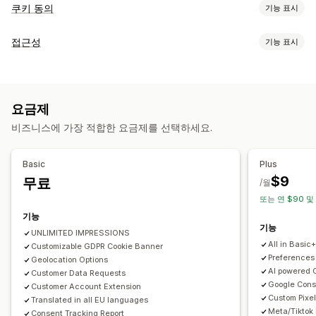
쿠키 동의
기능 표시
표시 옵션
접근성
기능 표시
정책 링
사용자 지정 CSS
기본 설정 선택기
위치 정보
규정 준수 유형
배너 디자인
사용자 지정 브랜딩
사용자 지정 텍스트
여러 언어
ADA
AODA
EAA
WCAG
지역 기반
언어 탐지
번역
모바일 반응형
A/B 테스트
헤드리스 지원
요금제
접근성 도구
개인정보 보호 규정 준수
비즈니스에 가장 적합한 요금제를 선택하세요.
안내
텍스트 음성 변환
대비
밝기
음성 내비게이션
키보드 탐색
접근성 규정 준수
자동 차단
동의 로그
동의 만료
쿠키 스캐너
툴팁
여러 언어
텍스트 간격
커서 사이즈
글꼴 사이즈
데이터 관리
정책 생성기
Basic
Plus
그레이스케일
링크 하이라이트
읽기 줄
위젯
$9
무료
/월
규정
또는 연 $90 및
APA-NZPA
APPI
CCPA
CPRA
CTDPA
ePrivacy
FADP
기능
GDPR
LGPD
PDPA
PIPEDA
POPIA
UCPA
VCDPA
기능
UNLIMITED IMPRESSIONS
All in Basic
Customizable GDPR Cookie Banner
Preferences
Geolocation Options
AI powered 
Customer Data Requests
Google Con
Customer Account Extension
Custom Pixel
Translated in all EU languages
Meta/Tiktok
Consent Tracking Report