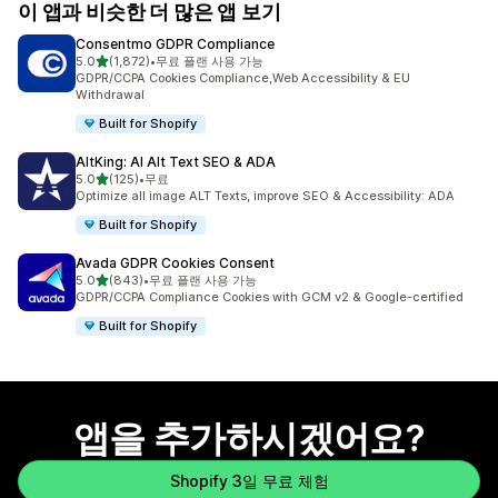
이 앱과 비슷한 더 많은 앱 보기
Consentmo GDPR Compliance
별 5개 중
5.0
(1,872)
•
무료 플랜 사용 가능
총 리뷰 1872개
GDPR/CCPA Cookies Compliance,Web Accessibility & EU
Withdrawal
Built for Shopify
AltKing: AI Alt Text SEO & ADA
별 5개 중
5.0
(125)
•
무료
총 리뷰 125개
Optimize all image ALT Texts, improve SEO & Accessibility: ADA
Built for Shopify
Avada GDPR Cookies Consent
별 5개 중
5.0
(843)
•
무료 플랜 사용 가능
총 리뷰 843개
GDPR/CCPA Compliance Cookies with GCM v2 & Google-certified
Built for Shopify
앱을 추가하시겠어요?
Shopify 3일 무료 체험