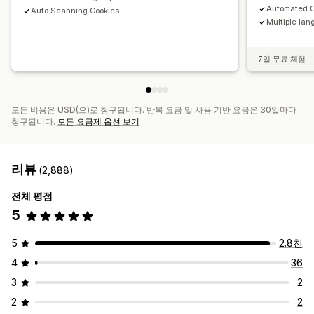
Automated C
Auto Scanning Cookies
Multiple lan
7일 무료 체험
모든 비용은 USD(으)로 청구됩니다. 반복 요금 및 사용 기반 요금은 30일마다
청구됩니다.
모든 요금제 옵션 보기
리뷰
(2,888)
전체 평점
5
5
2.8천
4
36
3
2
2
2