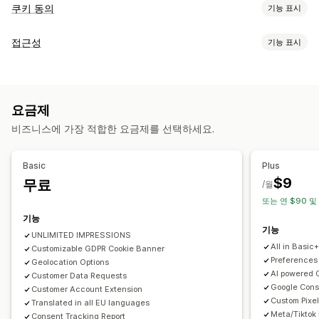
쿠키 동의
기능 표시
표시 옵션
접근성
기능 표시
정책 링
사용자 지정 CSS
기본 설정 선택기
위치 정보
규정 준수 유형
배너 디자인
사용자 지정 브랜딩
사용자 지정 텍스트
여러 언어
ADA
AODA
EAA
WCAG
지역 기반
언어 탐지
번역
모바일 반응형
A/B 테스트
헤드리스 지원
요금제
접근성 도구
개인정보 보호 규정 준수
비즈니스에 가장 적합한 요금제를 선택하세요.
안내
텍스트 음성 변환
대비
밝기
음성 내비게이션
키보드 탐색
접근성 규정 준수
자동 차단
동의 로그
동의 만료
쿠키 스캐너
툴팁
여러 언어
텍스트 간격
커서 사이즈
글꼴 사이즈
데이터 관리
정책 생성기
Basic
Plus
그레이스케일
링크 하이라이트
읽기 줄
위젯
$9
무료
/월
규정
또는 연 $90 및
APA-NZPA
APPI
CCPA
CPRA
CTDPA
ePrivacy
FADP
기능
GDPR
LGPD
PDPA
PIPEDA
POPIA
UCPA
VCDPA
기능
UNLIMITED IMPRESSIONS
All in Basic
Customizable GDPR Cookie Banner
Preferences
Geolocation Options
AI powered 
Customer Data Requests
Google Con
Customer Account Extension
Custom Pixel
Translated in all EU languages
Meta/Tiktok
Consent Tracking Report