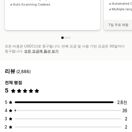
Automated C
Auto Scanning Cookies
Multiple lan
7일 무료 체험
모든 비용은 USD(으)로 청구됩니다. 반복 요금 및 사용 기반 요금은 30일마다
청구됩니다.
모든 요금제 옵션 보기
리뷰
(2,888)
전체 평점
5
5
2.8천
4
36
3
2
2
2