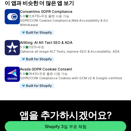
이 앱과 비슷한 더 많은 앱 보기
Consentmo GDPR Compliance
별 5개 중
5.0
(1,873)
•
무료 플랜 사용 가능
총 리뷰 1873개
GDPR/CCPA Cookies Compliance,Web Accessibility & EU
Withdrawal
Built for Shopify
AltKing: AI Alt Text SEO & ADA
별 5개 중
5.0
(127)
•
무료
총 리뷰 127개
Optimize all image ALT Texts, improve SEO & Accessibility: ADA
Built for Shopify
Avada GDPR Cookies Consent
별 5개 중
5.0
(843)
•
무료 플랜 사용 가능
총 리뷰 843개
GDPR/CCPA Compliance Cookies with GCM v2 & Google-certified
Built for Shopify
앱을 추가하시겠어요?
Shopify 3일 무료 체험