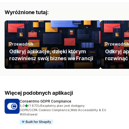
Wyróżnione tutaj:
Przewodnik
Przewodni
Odkryj aplikacje, dzięki którym
Odkryj ap
rozwiniesz swój biznes we Francji
rozwinąć 
Więcej podobnych aplikacji
Consentmo GDPR Compliance
na 5 gwiazdek
5,0
(1 873)
•
Bezpłatny plan jest dostępny
Łączna liczba recenzji: 1873
GDPR/CCPA Cookies Compliance,Web Accessibility & EU
Withdrawal
Built for Shopify