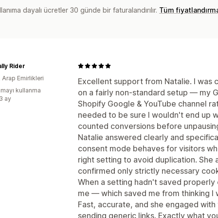
lanıma dayalı ücretler 30 günde bir faturalandırılır.
Tüm fiyatlandırm
lly Rider
k Arap Emirlikleri
Excellent support from Natalie. I wa
mayı kullanma
on a fairly non-standard setup — my 
:3 ay
Shopify Google & YouTube channel ra
needed to be sure I wouldn't end up w
counted conversions before unpausin
Natalie answered clearly and specific
consent mode behaves for visitors wh
right setting to avoid duplication. Sh
confirmed only strictly necessary cook
When a setting hadn't saved properly 
me — which saved me from thinking I 
Fast, accurate, and she engaged with t
sending generic links. Exactly what y