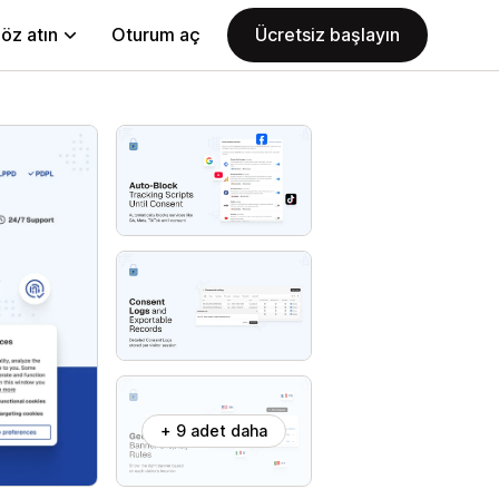
öz atın
Oturum aç
Ücretsiz başlayın
+ 9 adet daha