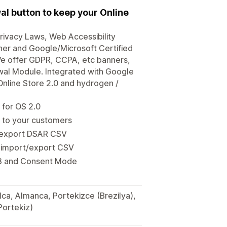
l button to keep your Online
Privacy Laws, Web Accessibility
ner and Google/Microsoft Certified
 We offer GDPR, CCPA, etc banners,
awal Module. Integrated with Google
Online Store 2.0 and hydrogen /
for OS 2.0
t to your customers
d export DSAR CSV
d import/export CSV
.3 and Consent Mode
olca, Almanca, Portekizce (Brezilya),
ortekiz)