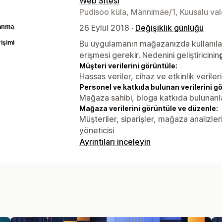
Web Sitesi
Pudisoo küla, Männimäe/1, Kuusalu val
lanma
26 Eylül 2018 ·
Değişiklik günlüğü
rişimi
Bu uygulamanın mağazanızda kullanılabi
erişmesi gerekir. Nedenini geliştiricinin
Müşteri verilerini görüntüle:
Hassas veriler, cihaz ve etkinlik verileri
Personel ve katkıda bulunan verilerini g
Mağaza sahibi, bloga katkıda bulunanl
Mağaza verilerini görüntüle ve düzenle:
Müşteriler, siparişler, mağaza analizler
yöneticisi
Ayrıntıları inceleyin