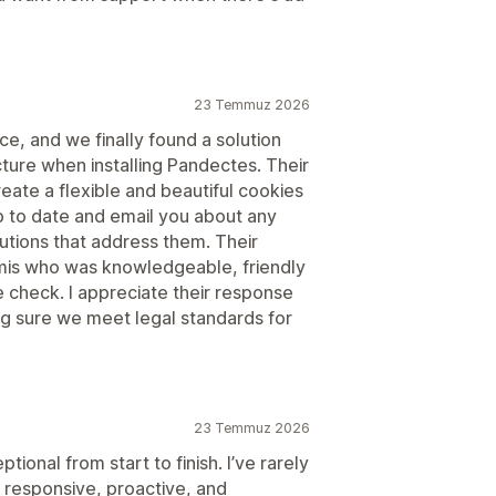
23 Temmuz 2026
e, and we finally found a solution
ture when installing Pandectes. Their
reate a flexible and beautiful cookies
p to date and email you about any
tions that address them. Their
mis who was knowledgeable, friendly
 check. I appreciate their response
ng sure we meet legal standards for
23 Temmuz 2026
onal from start to finish. I’ve rarely
 responsive, proactive, and