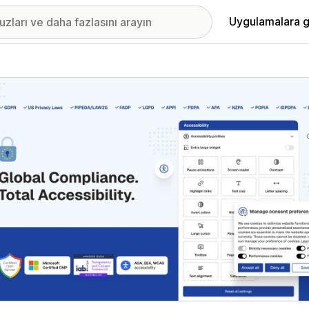
Uygulamalara g
ıkan görsel galerisi