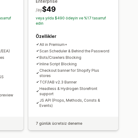
Enterprise
$49
/ay
sarruf
veya yılda $490 ödeyin ve %17 tasarruf
edin
Özellikler
All in Premium+
/EEA)
Scan Scheduler & Behind the Password
ces
Bots/Crawlers Blocking
Inline Script Blocking
Checkout banner for Shopify Plus
stores
SS
TCF/IAB v2.3 Banner
Headless & Hydrogen Storefront
support
 preview
JS API (Props, Methods, Consts &
Events)
7 günlük ücretsiz deneme