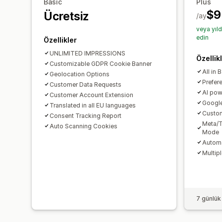
Basic
Plus
$9
Ücretsiz
/ay
veya yıl
edin
Özellikler
UNLIMITED IMPRESSIONS
Özellik
Customizable GDPR Cookie Banner
All in 
Geolocation Options
Prefer
Customer Data Requests
AI pow
Customer Account Extension
Googl
Translated in all EU languages
Custom
Consent Tracking Report
Meta/T
Auto Scanning Cookies
Mode
Automa
Multip
7 günlük