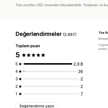
Tüm ücretler USD cinsinden faturalandırılır. Yinelenen ve kul
Değerlendirmeler
The Ra
(2.887)
Birleşi
Uygula
Toplam puan
süresi
5
5
2,8 B
4
36
3
2
2
2
1
7
Değerlendirme yazın