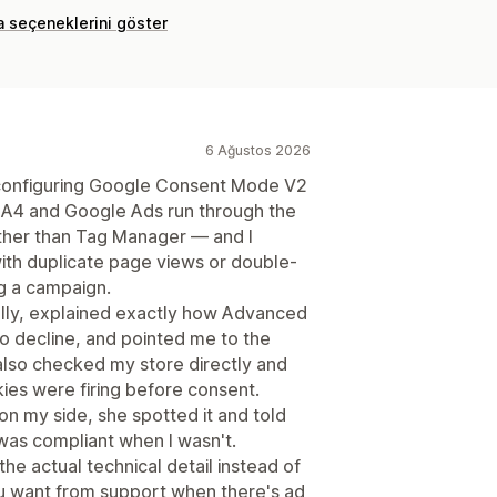
a seçeneklerini göster
6 Ağustos 2026
s configuring Google Consent Mode V2
GA4 and Google Ads run through the
ther than Tag Manager — and I
ith duplicate page views or double-
g a campaign.
ally, explained exactly how Advanced
o decline, and pointed me to the
e also checked my store directly and
ies were firing before consent.
on my side, she spotted it and told
was compliant when I wasn't.
he actual technical detail instead of
ou want from support when there's ad