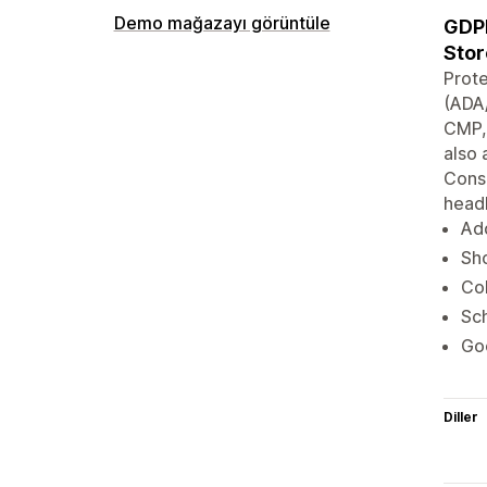
Demo mağazayı görüntüle
GDPR
Stor
Prote
(ADA/
CMP, 
also 
Conse
headl
Ad
Sho
Col
Sch
Go
Diller