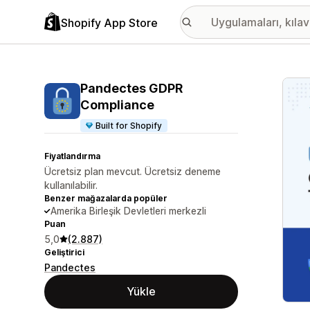
Shopify App Store
Öne ç
Pandectes GDPR
Compliance
Built for Shopify
Fiyatlandırma
Ücretsiz plan mevcut. Ücretsiz deneme
kullanılabilir.
Benzer mağazalarda popüler
Amerika Birleşik Devletleri merkezli
Puan
5,0
(2.887)
Geliştirici
Pandectes
Yükle