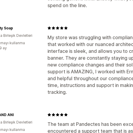
spend on the line.
ity Soap
 Birleşik Devletleri
My store was struggling with complianc
mayı kullanma
that worked with our nuanced architec
:9 ay
interface is sleek, and allows you to c
banner. They are constantly staying u
new compliance changes and their solu
support is AMAZING, I worked with Er
and helpful throughout our compliance
time, instructions and support in maki
tracking.
AND ANI
 Birleşik Devletleri
The team at Pandectes has been excepti
mayı kullanma
encountered a support team that is as