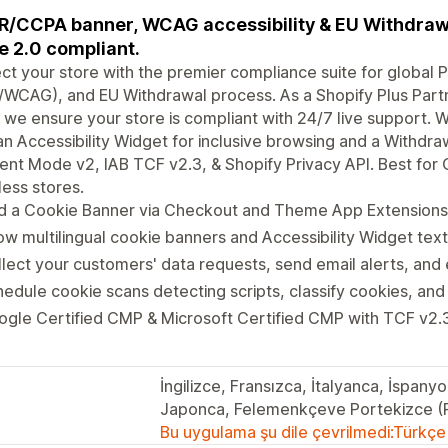
/CCPA banner, WCAG accessibility & EU Withdrawa
e 2.0 compliant.
ct your store with the premier compliance suite for global 
WCAG), and EU Withdrawal process. As a Shopify Plus Part
we ensure your store is compliant with 24/7 live support.
an Accessibility Widget for inclusive browsing and a Withdr
nt Mode v2, IAB TCF v2.3, & Shopify Privacy API. Best for 
ess stores.
d a Cookie Banner via Checkout and Theme App Extensions 
w multilingual cookie banners and Accessibility Widget tex
lect your customers' data requests, send email alerts, an
edule cookie scans detecting scripts, classify cookies, an
ogle Certified CMP & Microsoft Certified CMP with TCF v2
İngilizce, Fransızca, İtalyanca, İspany
Japonca, Felemenkçeve Portekizce (P
Bu uygulama şu dile çevrilmedi:Türkçe