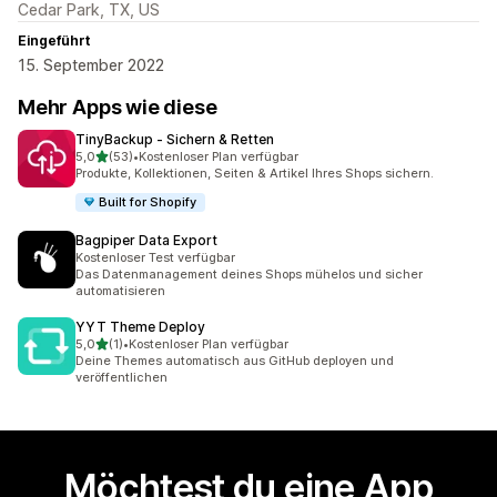
Cedar Park, TX, US
Eingeführt
15. September 2022
Mehr Apps wie diese
TinyBackup ‑ Sichern & Retten
von 5 Sternen
5,0
(53)
•
Kostenloser Plan verfügbar
53 Rezensionen insgesamt
Produkte, Kollektionen, Seiten & Artikel Ihres Shops sichern.
Built for Shopify
Bagpiper Data Export
Kostenloser Test verfügbar
Das Datenmanagement deines Shops mühelos und sicher
automatisieren
YYT Theme Deploy
von 5 Sternen
5,0
(1)
•
Kostenloser Plan verfügbar
1 Rezensionen insgesamt
Deine Themes automatisch aus GitHub deployen und
veröffentlichen
Möchtest du eine App