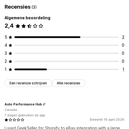
Recensies
(3)
Algemene beoordeling
2,4
5
2
4
0
3
0
2
0
1
1
Een recensie schrijven
Alle recensies
Auto Performance Hub
Canada
7 dagen gebruiken de app
Bewerkt 19 april 2026
I used GeekSeller for Shopify to eBay integration with a large