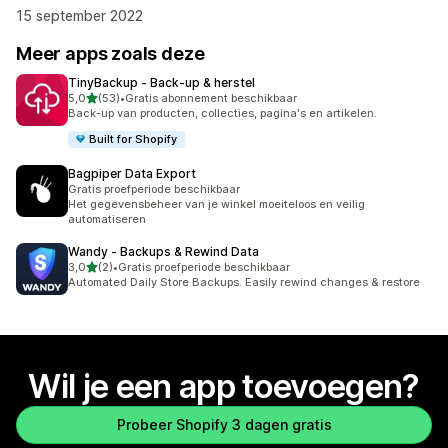
15 september 2022
Meer apps zoals deze
TinyBackup ‑ Back‑up & herstel
van 5 sterren
5,0
(53)
•
Gratis abonnement beschikbaar
53 recensies in totaal
Back-up van producten, collecties, pagina's en artikelen.
Built for Shopify
Bagpiper Data Export
Gratis proefperiode beschikbaar
Het gegevensbeheer van je winkel moeiteloos en veilig
automatiseren
Wandy ‑ Backups & Rewind Data
van 5 sterren
3,0
(2)
•
Gratis proefperiode beschikbaar
2 recensies in totaal
Automated Daily Store Backups. Easily rewind changes & restore
Wil je een app toevoegen?
Probeer Shopify 3 dagen gratis