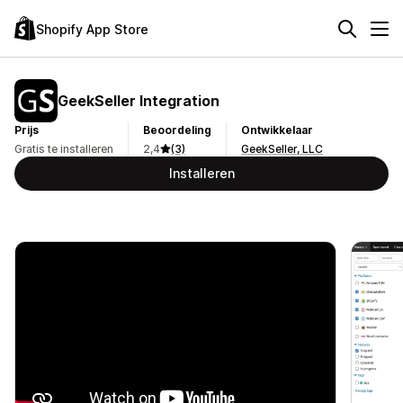
Shopify App Store
GeekSeller Integration
Prijs
Beoordeling
Ontwikkelaar
Gratis te installeren
2,4
(3)
GeekSeller, LLC
Installeren