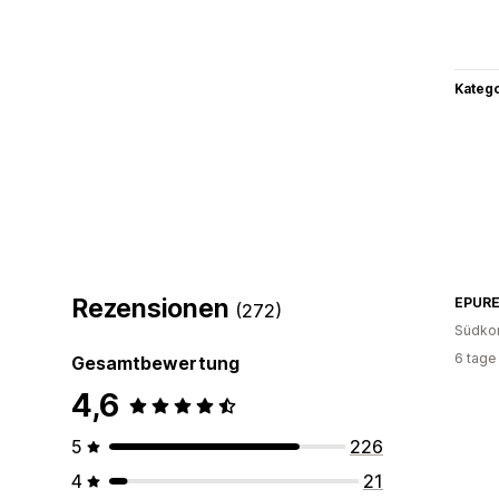
Kateg
Rezensionen
EPUR
(272)
Südko
6 tage
Gesamtbewertung
4,6
5
226
4
21