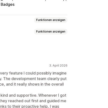
t Badges
Funktionen anzeigen
Funktionen anzeigen
atische Weiterleitung
swährung
Echtzeitkurse
Switcher-Design
Preisrundung
Sprachumstellung
3. April 2026
 every feature I could possibly imagine
sly. The development team clearly put
e, and it really shows in the overall
Übersetzungen
Massenübersetzung
mstellung
Switcher-Design
 kind and supportive. Whenever I got
they reached out first and guided me
ks to their proactive help, I was