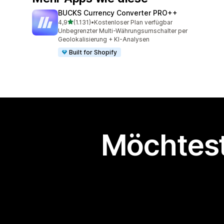
BUCKS Currency Converter PRO++
von 5 Sternen
4,9
(1.131)
•
Kostenloser Plan verfügbar
1131 Rezensionen insgesamt
Unbegrenzter Multi-Währungsumschalter per
Geolokalisierung + KI-Analysen
Built for Shopify
Möchtest