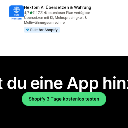
Hextom AI Übersetzen & Währung
von 5 Sternen
4,7
(1.172)
•
Kostenloser Plan verfügbar
1172 Rezensionen insgesamt
Übersetzen mit KI, Mehrsprachigkeit &
Multiwährungsumrechner
Built for Shopify
 du eine App hi
Shopify 3 Tage kostenlos testen