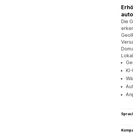
Erhö
auto
Die G
erken
GeoIP
Versa
Domai
Lokal
Ge
KI
Wä
Aut
An
Sprac
Kompat