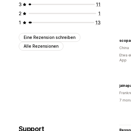
3
11
2
1
1
13
Eine Rezension schreiben
scopa
Alle Rezensionen
China
Etwa e
App
jainap
Frankr
7 mona
Support
Resso