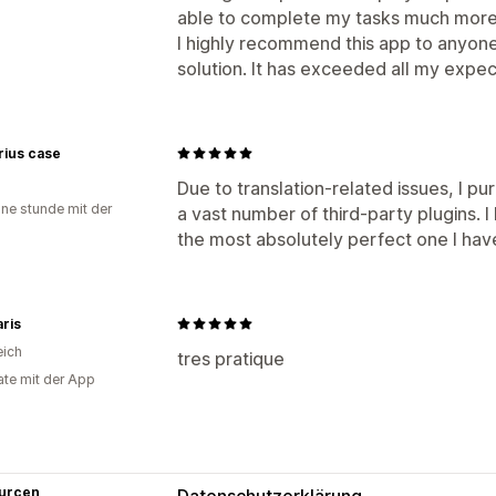
able to complete my tasks much more 
I highly recommend this app to anyone
solution. It has exceeded all my expec
rius case
Due to translation-related issues, I 
ine stunde mit der
a vast number of third-party plugins. I 
the most absolutely perfect one I hav
aris
eich
tres pratique
te mit der App
urcen
Datenschutzerklärung