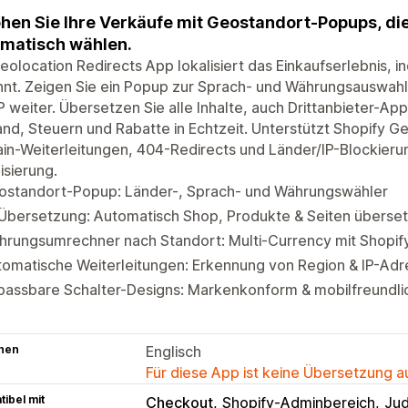
hen Sie Ihre Verkäufe mit Geostandort-Popups, d
matisch wählen.
eolocation Redirects App lokalisiert das Einkaufserlebnis,
nt. Zeigen Sie ein Popup zur Sprach- und Währungsauswahl 
 weiter. Übersetzen Sie alle Inhalte, auch Drittanbieter-Apps
nd, Steuern und Rabatte in Echtzeit. Unterstützt Shopify Ge
n-Weiterleitungen, 404-Redirects und Länder/IP-Blockierun
isierung.
ostandort-Popup: Länder-, Sprach- und Währungswähler
-Übersetzung: Automatisch Shop, Produkte & Seiten überse
hrungsumrechner nach Standort: Multi-Currency mit Shopi
omatische Weiterleitungen: Erkennung von Region & IP-Adr
passbare Schalter-Designs: Markenkonform & mobilfreundli
hen
Englisch
Für diese App ist keine Übersetzung 
ibel mit
Checkout
Shopify-Adminbereich
Ju