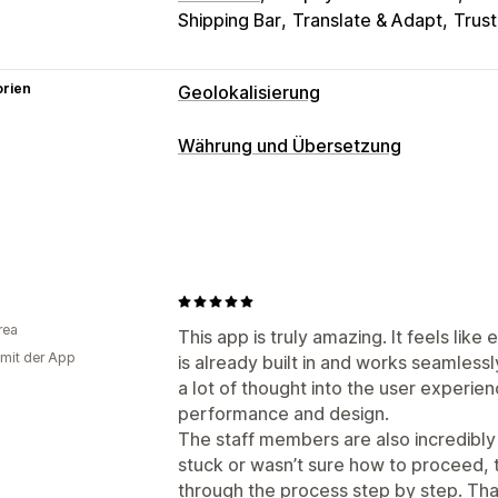
Shipping Bar
Translate & Adapt
Trus
orien
Geolokalisierung
Weiterleitungen
Währung und Übersetzung
Land
Sprache
Popup-Widget
Autom
Währungsumrechnung
Manuelle Weiterleitung
Geolokalisierung
Checkout in Lande
Lokalisierungseinstellungen
Mehrere Währungen
Länderauswahl
Währungsumstellung
Länderauswahl
Preisanzeige
E
Währungsumrechnung
Übersetzung
rea
Übersetzungen
This app is truly amazing. It feels like
 mit der App
is already built in and works seamles
Maschinelle Übersetzung
a lot of thought into the user experienc
Automatische Synchronisierung von 
performance and design.
Automatische Weiterleitung
Sprachu
The staff members are also incredibly
stuck or wasn’t sure how to proceed, 
through the process step by step. Than