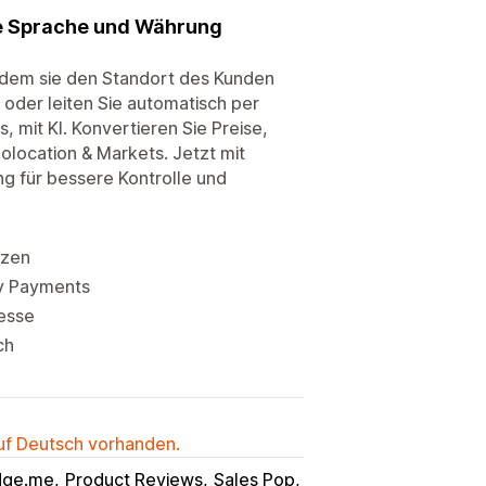
ie Sprache und Währung
 indem sie den Standort des Kunden
oder leiten Sie automatisch per
, mit KI. Konvertieren Sie Preise,
olocation & Markets. Jetzt mit
g für bessere Kontrolle und
tzen
fy Payments
esse
ch
auf Deutsch vorhanden.
dge.me
Product Reviews
Sales Pop