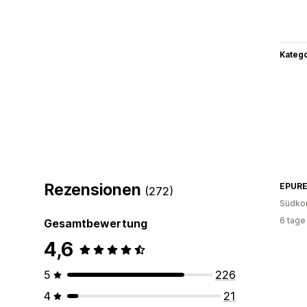
Kateg
Rezensionen
EPUR
(272)
Südko
6 tage
Gesamtbewertung
4,6
5
226
4
21