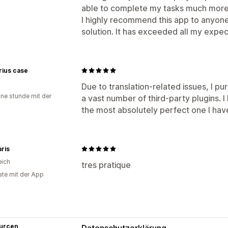
able to complete my tasks much more 
I highly recommend this app to anyone
solution. It has exceeded all my expec
rius case
Due to translation-related issues, I 
ine stunde mit der
a vast number of third-party plugins. I 
the most absolutely perfect one I hav
aris
eich
tres pratique
te mit der App
urcen
Datenschutzerklärung