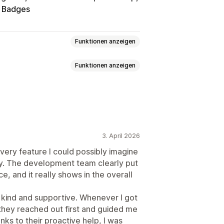
t Badges
Funktionen anzeigen
Funktionen anzeigen
atische Weiterleitung
swährung
Echtzeitkurse
Switcher-Design
Preisrundung
Sprachumstellung
3. April 2026
 every feature I could possibly imagine
sly. The development team clearly put
e, and it really shows in the overall
Übersetzungen
Massenübersetzung
mstellung
Switcher-Design
 kind and supportive. Whenever I got
they reached out first and guided me
ks to their proactive help, I was