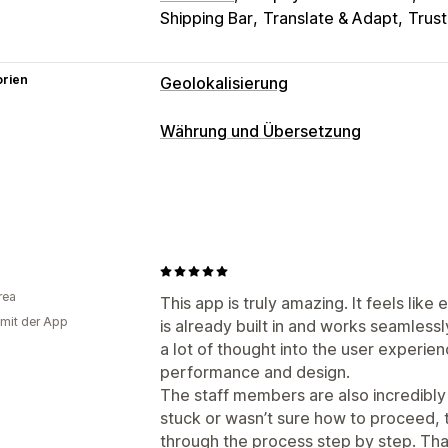
Shipping Bar
Translate & Adapt
Trus
orien
Geolokalisierung
Weiterleitungen
Währung und Übersetzung
Land
Sprache
Popup-Widget
Autom
Währungsumrechnung
Manuelle Weiterleitung
Geolokalisierung
Checkout in Lande
Lokalisierungseinstellungen
Mehrere Währungen
Länderauswahl
Währungsumstellung
Länderauswahl
Preisanzeige
E
Währungsumrechnung
Übersetzung
rea
Übersetzungen
This app is truly amazing. It feels like
 mit der App
is already built in and works seamles
Maschinelle Übersetzung
a lot of thought into the user experienc
Automatische Synchronisierung von 
performance and design.
Automatische Weiterleitung
Sprachu
The staff members are also incredibly
stuck or wasn’t sure how to proceed, 
through the process step by step. Than