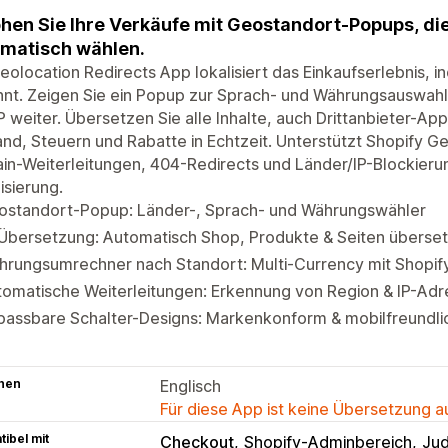
hen Sie Ihre Verkäufe mit Geostandort-Popups, d
matisch wählen.
eolocation Redirects App lokalisiert das Einkaufserlebnis,
nt. Zeigen Sie ein Popup zur Sprach- und Währungsauswahl 
 weiter. Übersetzen Sie alle Inhalte, auch Drittanbieter-Apps
nd, Steuern und Rabatte in Echtzeit. Unterstützt Shopify Ge
n-Weiterleitungen, 404-Redirects und Länder/IP-Blockierun
isierung.
ostandort-Popup: Länder-, Sprach- und Währungswähler
-Übersetzung: Automatisch Shop, Produkte & Seiten überse
hrungsumrechner nach Standort: Multi-Currency mit Shopi
omatische Weiterleitungen: Erkennung von Region & IP-Adr
passbare Schalter-Designs: Markenkonform & mobilfreundli
hen
Englisch
Für diese App ist keine Übersetzung 
ibel mit
Checkout
Shopify-Adminbereich
Ju