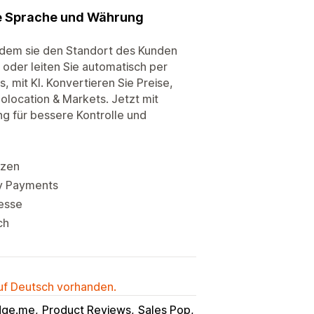
ie Sprache und Währung
 indem sie den Standort des Kunden
oder leiten Sie automatisch per
, mit KI. Konvertieren Sie Preise,
olocation & Markets. Jetzt mit
g für bessere Kontrolle und
tzen
fy Payments
esse
ch
auf Deutsch vorhanden.
dge.me
Product Reviews
Sales Pop