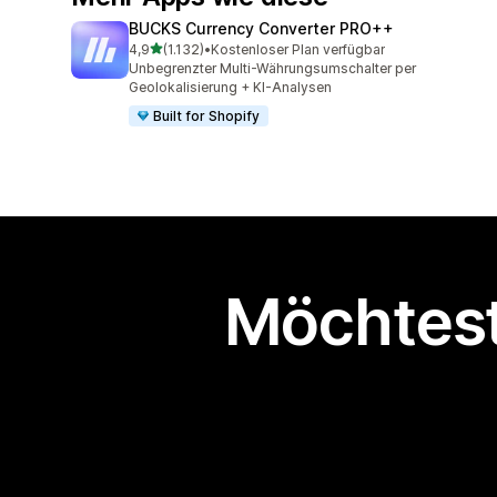
BUCKS Currency Converter PRO++
von 5 Sternen
4,9
(1.132)
•
Kostenloser Plan verfügbar
1132 Rezensionen insgesamt
Unbegrenzter Multi-Währungsumschalter per
Geolokalisierung + KI-Analysen
Built for Shopify
Möchtest