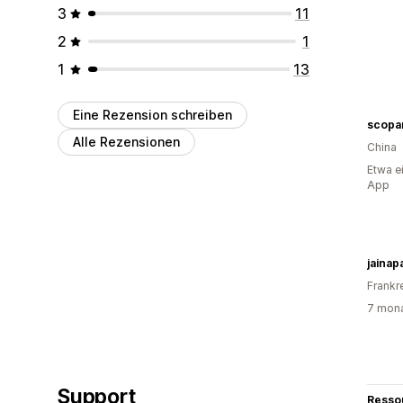
3
11
2
1
1
13
Eine Rezension schreiben
scopa
Alle Rezensionen
China
Etwa e
App
jainap
Frankr
7 mona
Support
Resso