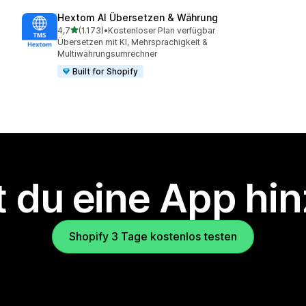
Hextom AI Übersetzen & Währung
von 5 Sternen
4,7
(1.173)
•
Kostenloser Plan verfügbar
1173 Rezensionen insgesamt
Übersetzen mit KI, Mehrsprachigkeit &
Multiwährungsumrechner
Built for Shopify
 du eine App hi
Shopify 3 Tage kostenlos testen