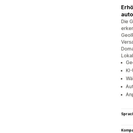
Erhö
auto
Die G
erken
GeoIP
Versa
Domai
Lokal
Ge
KI
Wä
Aut
An
Sprac
Kompat