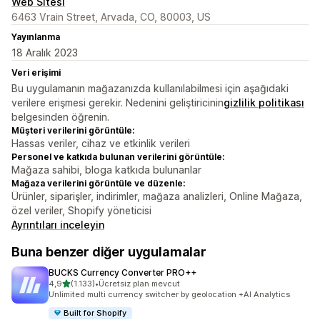
Web Sitesi
6463 Vrain Street, Arvada, CO, 80003, US
Yayınlanma
18 Aralık 2023
Veri erişimi
Bu uygulamanın mağazanızda kullanılabilmesi için aşağıdaki
verilere erişmesi gerekir. Nedenini geliştiricinin
gizlilik politikası
belgesinden öğrenin.
Müşteri verilerini görüntüle:
Hassas veriler, cihaz ve etkinlik verileri
Personel ve katkıda bulunan verilerini görüntüle:
Mağaza sahibi, bloga katkıda bulunanlar
Mağaza verilerini görüntüle ve düzenle:
Ürünler, siparişler, indirimler, mağaza analizleri, Online Mağaza,
özel veriler, Shopify yöneticisi
Ayrıntıları inceleyin
Buna benzer diğer uygulamalar
BUCKS Currency Converter PRO++
5 yıldız üzerinden
4,9
(1.133)
•
Ücretsiz plan mevcut
toplam 1133 değerlendirme
Unlimited multi currency switcher by geolocation +AI Analytics
Built for Shopify