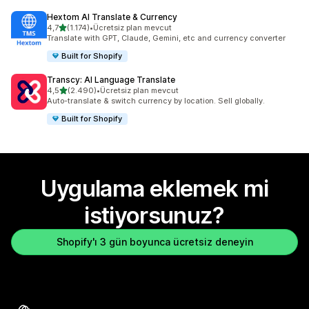
Hextom AI Translate & Currency
5 yıldız üzerinden
4,7
(1.174)
•
Ücretsiz plan mevcut
toplam 1174 değerlendirme
Translate with GPT, Claude, Gemini, etc and currency converter
Built for Shopify
Transcy: AI Language Translate
5 yıldız üzerinden
4,5
(2.490)
•
Ücretsiz plan mevcut
toplam 2490 değerlendirme
Auto-translate & switch currency by location. Sell globally.
Built for Shopify
Uygulama eklemek mi
istiyorsunuz?
Shopify'ı 3 gün boyunca ücretsiz deneyin