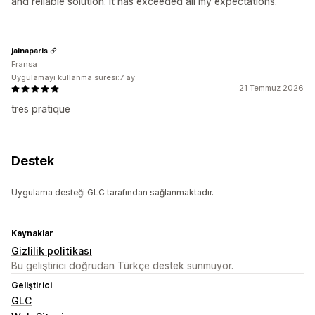
and reliable solution. It has exceeded all my expectations.
jainaparis
Fransa
Uygulamayı kullanma süresi:7 ay
21 Temmuz 2026
tres pratique
Destek
Uygulama desteği GLC tarafından sağlanmaktadır.
Kaynaklar
Gizlilik politikası
Bu geliştirici doğrudan Türkçe destek sunmuyor.
Geliştirici
GLC