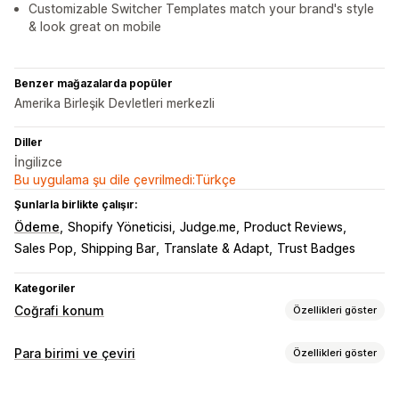
Customizable Switcher Templates match your brand's style
& look great on mobile
Benzer mağazalarda popüler
Amerika Birleşik Devletleri merkezli
Diller
İngilizce
Bu uygulama şu dile çevrilmedi:Türkçe
Şunlarla birlikte çalışır:
Ödeme
Shopify Yöneticisi
Judge.me
Product Reviews
Sales Pop
Shipping Bar
Translate & Adapt
Trust Badges
Kategoriler
Coğrafi konum
Özellikleri göster
Yönlendirmeler
Para birimi ve çeviri
Özellikleri göster
Ülke
Dil
Açılır widget
Otomatik yönlendirme
Para birimi dönüştürme
Manuel yönlendirme