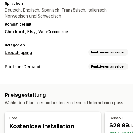
Sprachen
Deutsch, Englisch, Spanisch, Französisch, Italienisch,
Norwegisch und Schwedisch
Kompatibel mit
Checkout
Etsy
WooCommerce
Kategorien
Dropshipping
Funktionen anzeigen
Produkte, die du verkaufen kannst
Print-on-Demand
Funktionen anzeigen
Kleidung und Accessoires
Kunst und Handwerkskunst
Produktanpassung
Beschaffungsstandorte
Etiketten der Eigenmarke
Benutzerdefinierte Verpackung
Australien
Brasilien
Chile
China
Deutschland
Dänemark
Preisgestaltung
Designtools
Mockup-Generator
Personalisierung
Frankreich
Indien
Italien
Japan
Kanada
Mexiko
Wähle den Plan, der am besten zu deinem Unternehmen passt.
Produkte
Neuseeland
Niederlande
Norwegen
Polen
Portugal
Handtaschen
Bekleidung
Stickerei
Hüte
Trinkgefäße
Schweden
Singapur
Spanien
Südafrika
Türkei
Free
Gelato+
Geschenke für festliche Gelegenheiten
Heimdeko
Vereinigte Arabische Emirate
Vereinigte Staaten
$29.99
Kostenlose Installation
/ 
Wandkunst
Umweltfreundlich
Bio
Vereinigtes Königreich
oder $239.88/J