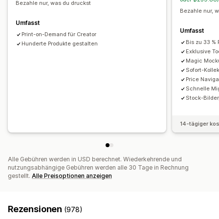
Bezahle nur, was du druckst
Bezahle nur, 
Versandoptionen
Umfasst
Diskrete Verpackung
Globales Fulfillment
Umfasst
Print-on-Demand für Creator
Bis zu 33 % 
Hunderte Produkte gestalten
Exklusive To
Magic Mock
Sofort-Kolle
Price Naviga
Schnelle Mig
Stock-Bilder
14-tägiger ko
Alle Gebühren werden in USD berechnet. Wiederkehrende und
nutzungsabhängige Gebühren werden alle 30 Tage in Rechnung
gestellt.
Alle Preisoptionen anzeigen
Rezensionen
(978)