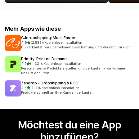
Mehr Apps wie diese
CJdropshipping: Much Faster
von 5 Sternen
4,9
(2.553)
•
Kostenlose Installation
2553 Rezensionen insgesamt
Du verkaufst, wir übernehmen Beschaffung und Versand für dich!
Printify: Print on Demand
von 5 Sternen
4,7
(4.331)
•
Kostenlose Installation
4331 Rezensionen insgesamt
Personalisierte Produkte erstellen und verkaufen – wir kümmern
uns um den Rest.
Zendrop ‑ Dropshipping & POD
von 5 Sternen
4,5
(1.171)
•
Kostenlose Installation
1171 Rezensionen insgesamt
Produkte schnell an Ihre Kunden verkaufen
Möchtest du eine App
hinzufügen?