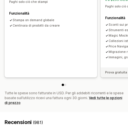
Paghi solo ciò che stampi
Regali per le feste
Complementi d’arredo
Wall art
Paghi solo ciò
Eco-friendly
Prodotti organici
Funzionalità
Funzionalità
Stampa on demand globale
Opzioni di spedizione
Sconti sui pr
Centinaia di prodotti da creare
White label
Evasione ordini globale
Strumenti es
Magic Mock
Collezioni i
Price Naviga
Migrazione r
Immagini, gr
Prova gratuita 
Tutte le spese sono fatturate in USD. Per gli addebiti ricorrenti e le spese
basate sull’utilizzo ricevi una fattura ogni 30 giorni.
Vedi tutte le opzioni
di prezzo
Recensioni
(981)