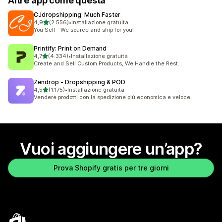
Altre app come questa
CJdropshipping: Much Faster
stelle su 5
4,9
(2.556)
•
Installazione gratuita
2556 recensioni totali
You Sell - We source and ship for you!
Printify: Print on Demand
stelle su 5
4,7
(4.334)
•
Installazione gratuita
4334 recensioni totali
Create and Sell Custom Products, We Handle the Rest.
Zendrop ‑ Dropshipping & POD
stelle su 5
4,5
(1.175)
•
Installazione gratuita
1175 recensioni totali
Vendere prodotti con la spedizione più economica e veloce
Vuoi aggiungere un’app?
Prova Shopify gratis per tre giorni