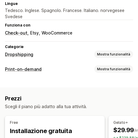
Lingue
Tedesco. Inglese. Spagnolo. Francese. Italiano. norvegesee
Svedese
Funziona con
Check-out
Etsy
WooCommerce
Categorie
Dropshipping
Mostra funzionalità
Prodotti vendibili
Print-on-demand
Mostra funzionalità
Abbigliamento e accessori
Arte e artigianato
Personalizzazione del prodotto
Sedi di approvvigionamento
Etichette private
Imballaggio personalizzato
Australia
Brasile
Canada
Cile
Cina
Danimarca
Prezzi
Strumenti di progettazione
Generatore di mockup
Emirati Arabi Uniti
Francia
Germania
Giappone
India
Scegli il piano più adatto alla tua attività.
Personalizzazione
Italia
Messico
Norvegia
Nuova Zelanda
Paesi Bassi
Prodotti
Polonia
Portogallo
Regno Unito
Singapore
Spagna
Free
Gelato+
Borse
Abbigliamento
Ricami
Cappelli
Stati Uniti
Sudafrica
Svezia
Turchia
$29.99
Installazione gratuita
/
Bicchieri, tazze e contenitori per bevande
o a $239.88/a