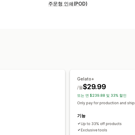
판매할 수 있는 제품
주문형 인쇄(POD)
의류 및 액세서리
공예품
제품 맞춤 설정
조달(소싱) 위치
자사 브랜드
사용자 지정 패키지
디자인
남아프리카
네덜란드
노르웨이
뉴질랜
제품
스웨덴
스페인
싱가포르
아랍에미리트
가방
의류
자수
모자
음료수
명절 선
인도
일본
중국
칠레
캐나다
터키
포
배송 옵션
브랜드 없는 제품
전체 주문 처리
Gelato+
$29.99
/월
또는 연 $239.88 및 33% 할인
Only pay for production and shi
기능
Up to 33% off products
Exclusive tools