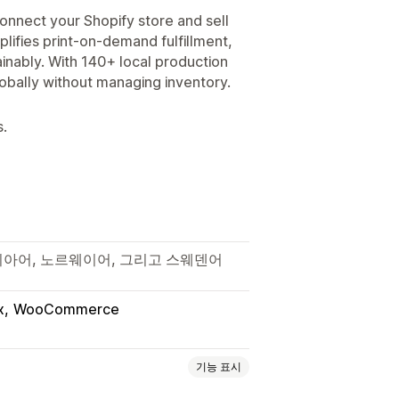
onnect your Shopify store and sell
lifies print-on-demand fulfillment,
inably. With 140+ local production
lobally without managing inventory.
s.
리아어, 노르웨이어, 그리고 스웨덴어
x
WooCommerce
기능 표시