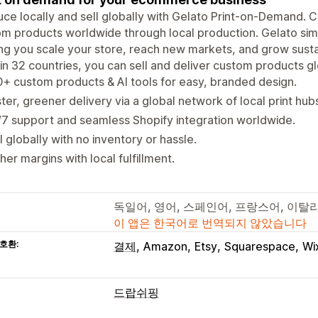
ce locally and sell globally with Gelato Print-on-Demand. C
m products worldwide through local production. Gelato simp
ng you scale your store, reach new markets, and grow susta
in 32 countries, you can sell and deliver custom products g
+ custom products & AI tools for easy, branded design.
ter, greener delivery via a global network of local print hub
7 support and seamless Shopify integration worldwide.
l globally with no inventory or hassle.
her margins with local fulfillment.
독일어, 영어, 스페인어, 프랑스어, 이탈
이 앱은 한국어로 번역되지 않았습니다
호환:
결제
Amazon
Etsy
Squarespace
Wi
드랍쉬핑