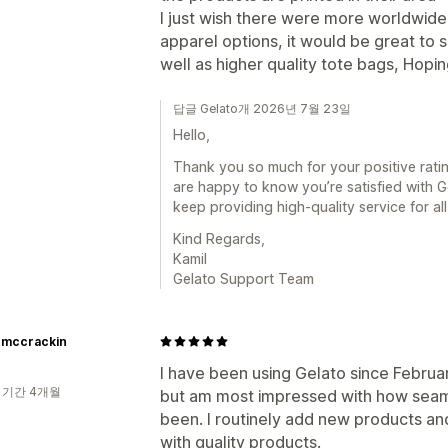
I just wish there were more worldwide
apparel options, it would be great to 
well as higher quality tote bags, Hop
답글 Gelato개 2026년 7월 23일
Hello,
Thank you so much for your positive rati
are happy to know you’re satisfied with 
keep providing high-quality service for al
Kind Regards,
Kamil
Gelato Support Team
o mccrackin
I have been using Gelato since Februar
 기간 4개월
but am most impressed with how seaml
been. I routinely add new products and 
with quality products.