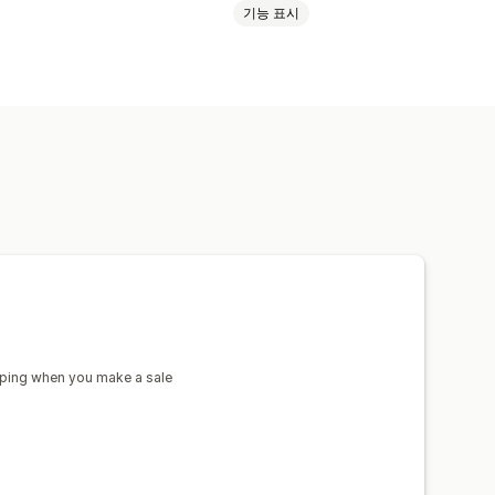
기능 표시
 도구
실물 모형 생성기
개인 맞춤 설정
드
덴마크
독일
멕시코
미국
브라질
영국
오스트레일리아
이탈리아
물
홈 인테리어
월 아트
친환경
유기농
르투갈
폴란드
프랑스
pping when you make a sale