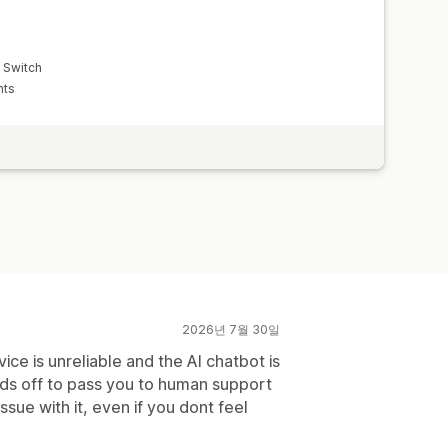
y Switch
nts
2026년 7월 30일
ice is unreliable and the AI chatbot is
holds off to pass you to human support
issue with it, even if you dont feel