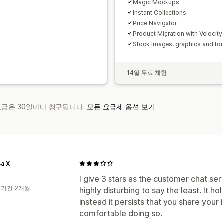
Magic Mockups
Instant Collections
Price Navigator
Product Migration with Velocit
Stock images, graphics and fo
14일 무료 체험
 요금은 30일마다 청구됩니다.
모든 요금제 옵션 보기
a X
I give 3 stars as the customer chat serv
 기간 2개월
highly disturbing to say the least. It 
instead it persists that you share your 
comfortable doing so.