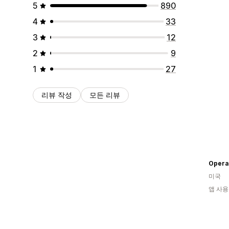
5
890
4
33
3
12
2
9
1
27
리뷰 작성
모든 리뷰
Opera 
미국
앱 사용