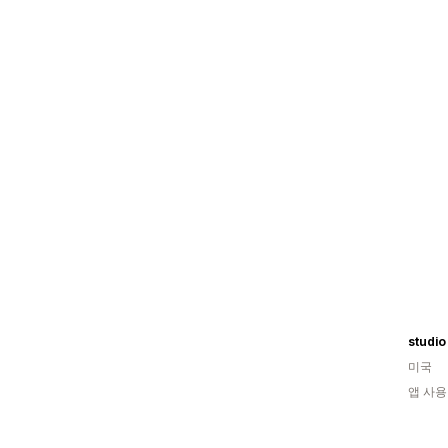
studi
미국
앱 사용