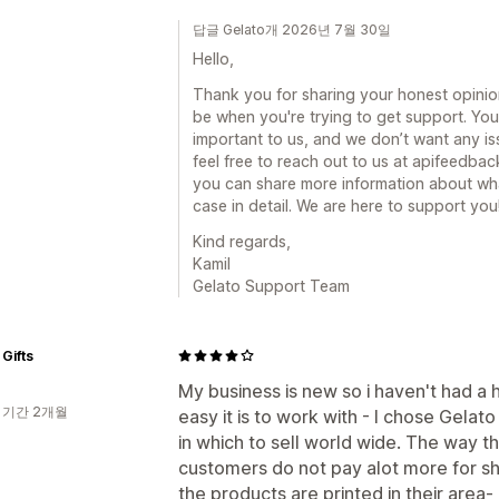
답글 Gelato개 2026년 7월 30일
Hello,
Thank you for sharing your honest opinion
be when you're trying to get support. Yo
important to us, and we don’t want any i
feel free to reach out to us at apifeedb
you can share more information about w
case in detail. We are here to support you
Kind regards,
Kamil
Gelato Support Team
Gifts
My business is new so i haven't had a
 기간 2개월
easy it is to work with - I chose Gelat
in which to sell world wide. The way th
customers do not pay alot more for sh
the products are printed in their area- I