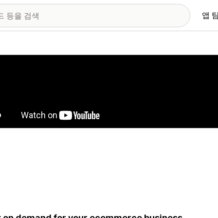
앱 
 이미지 갤러리
t on demand for your ecommerce business