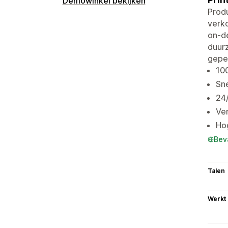
Demowinkel bekijken
Produ
verko
on-de
duurz
gepe
100
Sne
24/
Ve
Hog
Bev
Talen
Werkt