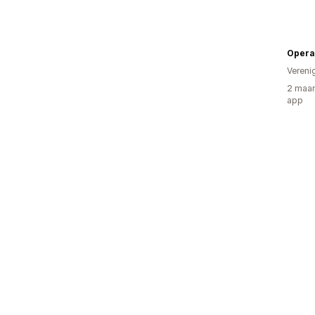
Opera 
Vereni
2 maan
app