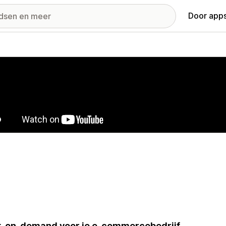
Door apps
ij met uitgelichte afbeeldingen
t-on-demand voor je e-commercebedrijf