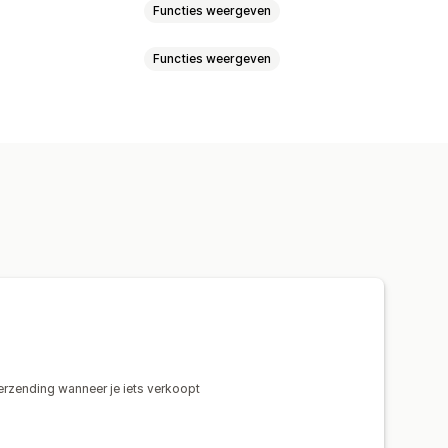
Functies weergeven
Functies weergeven
acht
Ontwerptools
Mockup-generator
na
Denemarken
Duitsland
Frankrijk
d
Nieuw-Zeeland
Noorwegen
urkije
Verenigd Koninkrijk
rinkware
igde Staten
Zuid-Afrika
Zweden
coratie
Muurkunst
verzending wanneer je iets verkoopt