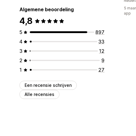
Nederl
5 maan
Algemene beoordeling
app
4,8
5
897
4
33
3
12
2
9
1
27
Een recensie schrijven
Alle recensies