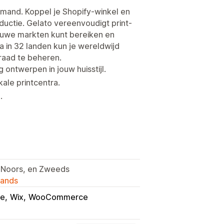
mand. Koppel je Shopify-winkel en
uctie. Gelato vereenvoudigt print-
ieuwe markten kunt bereiken en
 in 32 landen kun je wereldwijd
raad te beheren.
ontwerpen in jouw huisstijl.
ale printcentra.
.
s, Noors, en Zweeds
lands
ce
Wix
WooCommerce