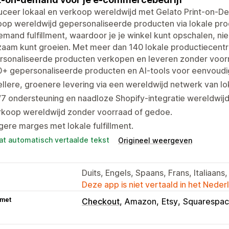
ceer lokaal en verkoop wereldwijd met Gelato Print-on-De
op wereldwijd gepersonaliseerde producten via lokale prod
mand fulfillment, waardoor je je winkel kunt opschalen, n
aam kunt groeien. Met meer dan 140 lokale productiecentra
rsonaliseerde producten verkopen en leveren zonder voor
+ gepersonaliseerde producten en AI-tools voor eenvoudig 
llere, groenere levering via een wereldwijd netwerk van lok
7 ondersteuning en naadloze Shopify-integratie wereldwijd
rkoop wereldwijd zonder voorraad of gedoe.
ere marges met lokale fulfillment.
at automatisch vertaalde tekst
Origineel weergeven
Duits, Engels, Spaans, Frans, Italiaan
Deze app is niet vertaald in het Neder
 met
Checkout
Amazon
Etsy
Squarespa