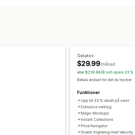
Inköpsställen
Privata etiketter
Anpassad paketerin
Australien
Brasilien
Chile
Danmark
Generator för modellering
Personlig
Indien
Italien
Japan
Kanada
Kina
M
Produkter
Nya Zeeland
Polen
Portugal
Singap
Väskor
Apparel
Broderi
Hattar
Dryc
Sverige
Sydafrika
Turkiet
Tyskland
Heminredning
Väggkonst
Miljövänlig
Leveransalternativ
Gelato+
Vit etikett
Global leverans
$29.99
/månad
eller $239.88/år och spara 33 %
Betala endast för det du trycker
Funktioner
Upp till 33 % rabatt på varor
Exklusiva verktyg
Magic Mockups
Instant Collections
Price Navigator
Snabb migrering med Velocity