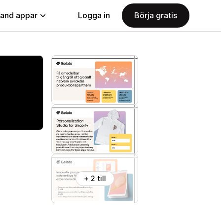
land appar
Logga in
Börja gratis
+ 2 till