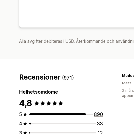
Alla avgifter debiteras i USD. Återkommande och användni
Recensioner
Medus
(971)
Malta
2 måna
Helhetsomdöme
appen
4,8
5
890
4
33
3
12