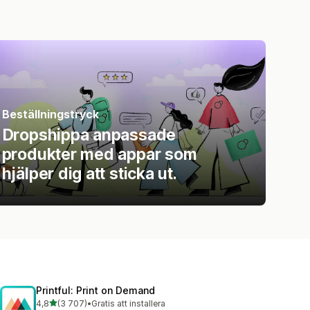
Beställningstryck
Dropshippa anpassade
produkter med appar som
hjälper dig att sticka ut.
Printful: Print on Demand
av 5 stjärnor
4,8
(3 707)
•
Gratis att installera
3707 recensioner totalt