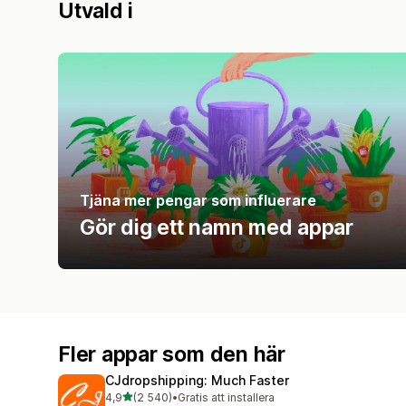
Utvald i
Tjäna mer pengar som influerare
Gör dig ett namn med appar
Fler appar som den här
CJdropshipping: Much Faster
av 5 stjärnor
4,9
(2 540)
•
Gratis att installera
2540 recensioner totalt