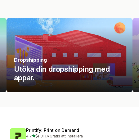
Dropshipping
Utöka din dropshipping med
appar.
Printify: Print on Demand
av 5 stjärnor
4,7
(4 311)
•
Gratis att installera
4311 recensioner totalt