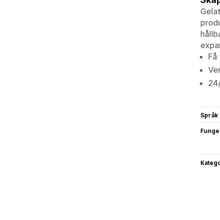
Gelat
produ
hållb
expa
Få 
Ver
24/
Språk
Funge
Katego