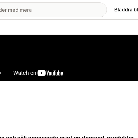
Bläddra b
ri med utvalda bilder
a och sälj anpassade print on demand-produkter