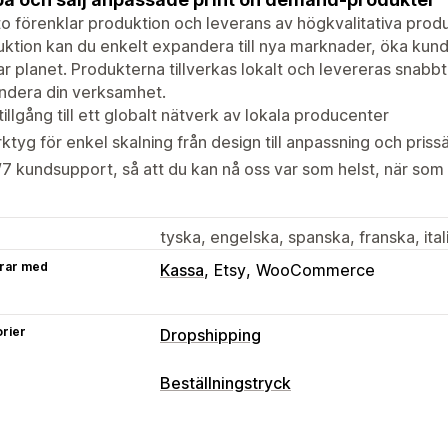
o förenklar produktion och leverans av högkvalitativa produk
ktion kan du enkelt expandera till nya marknader, öka kund
ar planet. Produkterna tillverkas lokalt och levereras snabbt,
ndera din verksamhet.
tillgång till ett globalt nätverk av lokala producenter
ktyg för enkel skalning från design till anpassning och prissä
7 kundsupport, så att du kan nå oss var som helst, när som 
tyska, engelska, spanska, franska, ita
rar med
Kassa
Etsy
WooCommerce
rier
Dropshipping
Vilka produkter du kan köpa in
Beställningstryck
Kläder och accessoarer
Konst och ha
Produktanpassning