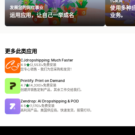
代发货
发展您的网红事业
使用多种
运用应用，让自己一举成名
业务。
更多此类应用
CJdropshipping: Much Faster
星（满分 5 星）
4.9
(2,553)
•
免费安装
总共 2553 条评论
您专心销售 - 我们为您采购和发货！
Printify: Print on Demand
星（满分 5 星）
4.7
(4,330)
•
免费安装
总共 4330 条评论
创建并销售定制产品，其余工作交给我们。
Zendrop: AI Dropshipping & POD
星（满分 5 星）
4.5
(1,170)
•
免费安装
总共 1170 条评论
高利润产品。美国供应商。快速发货。按需打印。