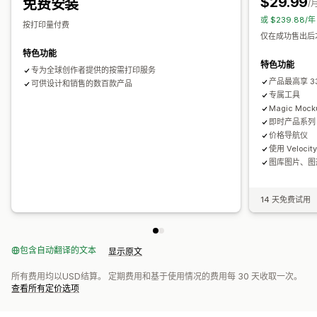
$29.99
免费安装
运输选项
/
或 $239.88/
白标
全球发货
按打印量付费
仅在成功售出后
特色功能
特色功能
专为全球创作者提供的按需打印服务
产品最高享 3
可供设计和销售的数百款产品
专属工具
Magic Mock
即时产品系列
价格导航仪
使用 Veloci
图库图片、图
14 天免费试用
包含自动翻译的文本
显示原文
所有费用均以USD结算。 定期费用和基于使用情况的费用每 30 天收取一次。
查看所有定价选项