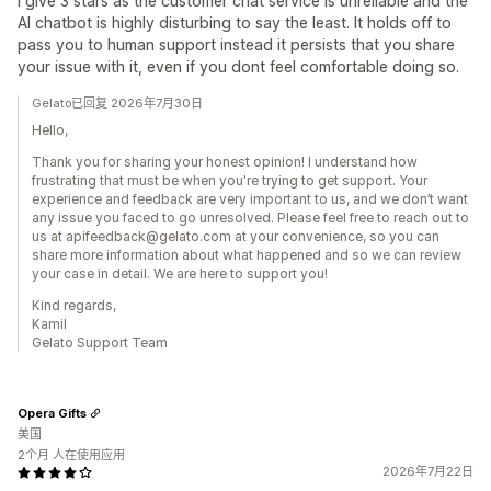
I give 3 stars as the customer chat service is unreliable and the
AI chatbot is highly disturbing to say the least. It holds off to
pass you to human support instead it persists that you share
your issue with it, even if you dont feel comfortable doing so.
Gelato已回复 2026年7月30日
Hello,
Thank you for sharing your honest opinion! I understand how
frustrating that must be when you're trying to get support. Your
experience and feedback are very important to us, and we don’t want
any issue you faced to go unresolved. Please feel free to reach out to
us at apifeedback@gelato.com at your convenience, so you can
share more information about what happened and so we can review
your case in detail. We are here to support you!
Kind regards,
Kamil
Gelato Support Team
Opera Gifts
美国
2个月 人在使用应用
2026年7月22日