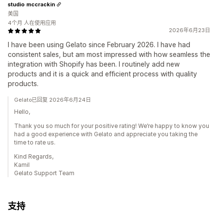
studio mccrackin
美国
4个月 人在使用应用
2026年6月23日
I have been using Gelato since February 2026. I have had
consistent sales, but am most impressed with how seamless the
integration with Shopify has been. I routinely add new
products and it is a quick and efficient process with quality
products.
Gelato已回复 2026年6月24日
Hello,
Thank you so much for your positive rating! We’re happy to know you
had a good experience with Gelato and appreciate you taking the
time to rate us.
Kind Regards,
Kamil
Gelato Support Team
支持