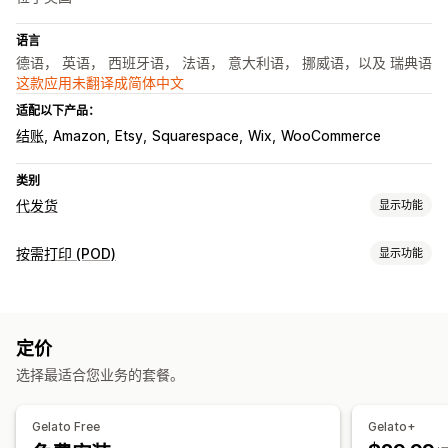
语言
德语， 英语， 西班牙语， 法语， 意大利语， 挪威语，以及 瑞典语
这款应用未翻译成简体中文
适配以下产品：
结账
Amazon
Etsy
Squarespace
Wix
WooCommerce
类别
代发货
显示功能
可销售的产品
按需打印 (POD)
显示功能
服装与配饰
艺术品和手工艺品
产品自定义
采购地点
自有品牌
自定义包装
设计工具
模型生成器
个性化
中国
丹麦
加拿大
南非
印度
土耳其
墨西哥
巴西
德国
定价
产品
意大利
挪威
新加坡
新西兰
日本
智利
法国
波兰
澳大利亚
选择最适合您业务的套餐。
包袋
服饰
刺绣
帽子
饮具
节日礼品
家居装饰
墙艺
环保
瑞典
美国
英国
荷兰
葡萄牙
西班牙
阿拉伯联合酋长国
有机
Gelato Free
Gelato+