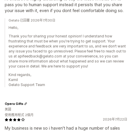
pass you to human support instead it persists that you share
your issue with it, even if you dont feel comfortable doing so.
Gelato 已回覆 2026年7月30日
Hello,
Thank you for sharing your honest opinion! I understand how
frustrating that must be when you're trying to get support. Your
experience and feedback are very important to us, and we don’t want
any issue you faced to go unresolved. Please feel free to reach out to
us at apifeedback@gelato.com at your convenience, so you can
share more information about what happened and so we can review
your case in detail. We are here to support you!
Kind regards,
Kamil
Gelato Support Team
Opera Gifts
美國
使用應用程式 2個月
2026年7月22日
My business is new so i haven't had a huge number of sales