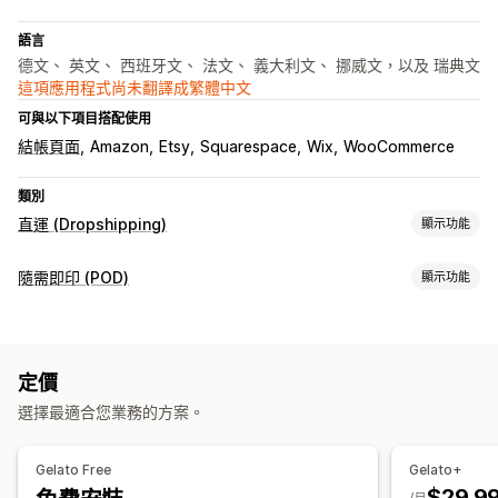
語言
德文、 英文、 西班牙文、 法文、 義大利文、 挪威文，以及 瑞典文
這項應用程式尚未翻譯成繁體中文
可與以下項目搭配使用
結帳頁面
Amazon
Etsy
Squarespace
Wix
WooCommerce
類別
直運 (Dropshipping)
顯示功能
可銷售商品
隨需即印 (POD)
顯示功能
服飾與配件
藝術與手工藝品
商品客製化
採購地點
私人標籤
客製化包材
設計工具
模型產生器
個人化
中國
丹麥
加拿大
南非
印度
土耳其
墨西哥
巴西
德國
挪威
定價
商品
新加坡
日本
智利
法國
波蘭
澳洲
瑞典
紐西蘭
美國
義大利
選擇最適合您業務的方案。
包包
服飾
刺繡
帽子
飲料用品
節慶禮品
家飾
壁飾
環保
英國
荷蘭
葡萄牙
西班牙
阿拉伯聯合大公國
有機
Gelato Free
Gelato+
$29.9