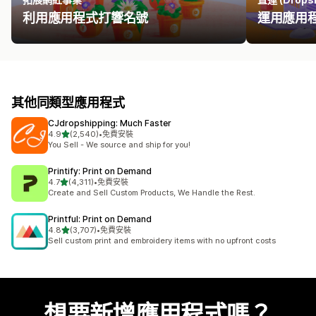
利用應用程式打響名號
運用應用
其他同類型應用程式
CJdropshipping: Much Faster
滿分 5 顆星
4.9
(2,540)
•
免費安裝
共有 2540 則評價
You Sell - We source and ship for you!
Printify: Print on Demand
滿分 5 顆星
4.7
(4,311)
•
免費安裝
共有 4311 則評價
Create and Sell Custom Products, We Handle the Rest.
Printful: Print on Demand
滿分 5 顆星
4.8
(3,707)
•
免費安裝
共有 3707 則評價
Sell custom print and embroidery items with no upfront costs
想要新增應用程式嗎？