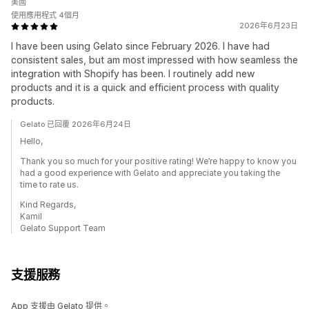
美國
使用應用程式 4個月
2026年6月23日
I have been using Gelato since February 2026. I have had
consistent sales, but am most impressed with how seamless the
integration with Shopify has been. I routinely add new
products and it is a quick and efficient process with quality
products.
Gelato 已回覆 2026年6月24日
Hello,
Thank you so much for your positive rating! We’re happy to know you
had a good experience with Gelato and appreciate you taking the
time to rate us.
Kind Regards,
Kamil
Gelato Support Team
支援服務
App 支援由 Gelato 提供。