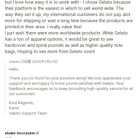
but I love how easy it is to work with - I chose Gelato because
their platform is the easiest in which to sell world wide. The
way they set it up, my international customers do not pay alot
more for shipping or wait a long time because the products are
printed in their area- I really value this!
I just wish there were more worldwide products. While Gelato
has a ton of apparel options, it would be great to see
hardcover and spiral journals as well as higher quality tote
bags, Hoping to see more from Gelato soon!
Gelato 已回覆 2026年7月23日
Hello,
Thank you so much for your positive rating! We truly appreciate your
support and are happy to know you’re satisfied with Gelato. Your
feedback encourages us to keep providing high-quality service for all
our customers.
Kind Regards,
Kamil
Gelato Support Team
studio mccrackin