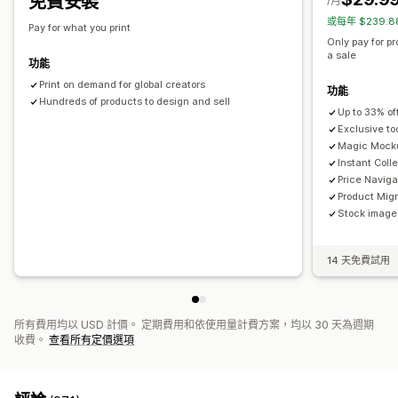
免費安裝
運送選項
/月
或每年 $239.
白標
全球出貨作業
Pay for what you print
Only pay for p
a sale
功能
Print on demand for global creators
功能
Hundreds of products to design and sell
Up to 33% of
Exclusive to
Magic Mock
Instant Coll
Price Naviga
Product Migr
Stock images
14 天免費試用
所有費用均以 USD 計價。 定期費用和依使用量計費方案，均以 30 天為週期
收費。
查看所有定價選項