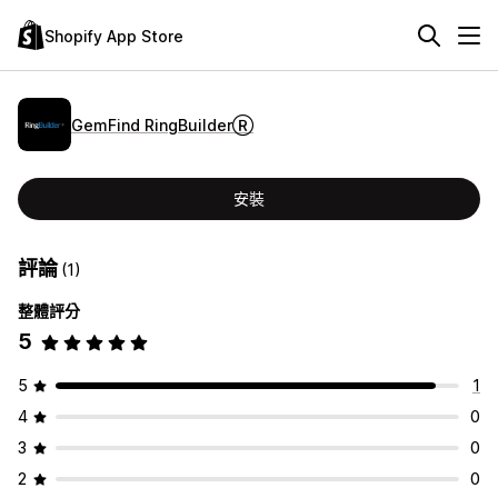
Shopify App Store
GemFind RingBuilderⓇ
安裝
評論
(1)
整體評分
5
5
1
4
0
3
0
2
0