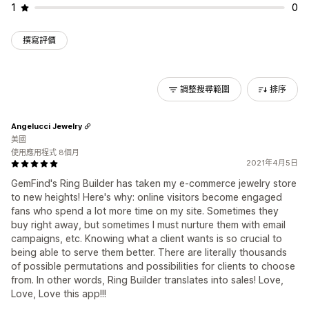
1
0
撰寫評價
調整搜尋範圍
排序
Angelucci Jewelry
美國
使用應用程式 8個月
2021年4月5日
GemFind's Ring Builder has taken my e-commerce jewelry store
to new heights! Here's why: online visitors become engaged
fans who spend a lot more time on my site. Sometimes they
buy right away, but sometimes I must nurture them with email
campaigns, etc. Knowing what a client wants is so crucial to
being able to serve them better. There are literally thousands
of possible permutations and possibilities for clients to choose
from. In other words, Ring Builder translates into sales! Love,
Love, Love this app!!!