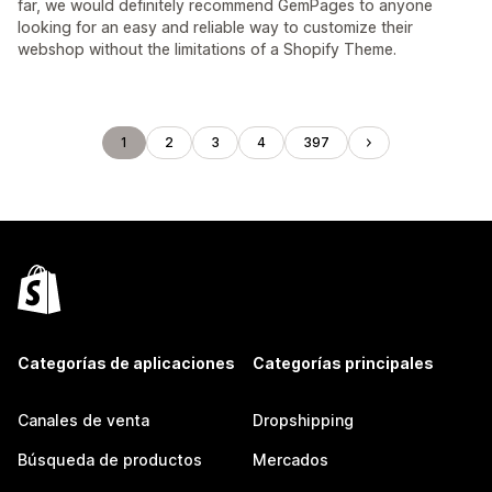
far, we would definitely recommend GemPages to anyone
looking for an easy and reliable way to customize their
webshop without the limitations of a Shopify Theme.
1
2
3
4
397
Categorías de aplicaciones
Categorías principales
Canales de venta
Dropshipping
Búsqueda de productos
Mercados