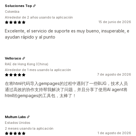
Soluciones Top
Colombia
Alrededor de 2 años usando la aplicación
15 de junio de 2026
Excelente, el servicio de suporte es muy bueno, insuperable, e
ayudan rápido y al punto
Velloraco
RAE de Hong Kong (China)
Alrededor de 1 mes usando la aplicación
7 de agosto de 2026
在将html代码导入gempages的过程中遇到了一些BUG，技术人员
通过高效的协作支持帮我解决了问题，并且分享了使用AI agent将
html转gempages的工具包，太棒了！
Multum Labs
Estados Unidos
2 meses usando la aplicación
1 de agosto de 2026