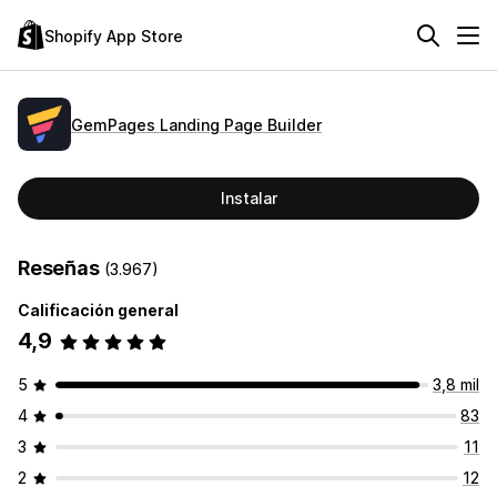
Shopify App Store
GemPages Landing Page Builder
Instalar
Reseñas
(3.967)
Calificación general
4,9
5
3,8 mil
4
83
3
11
2
12