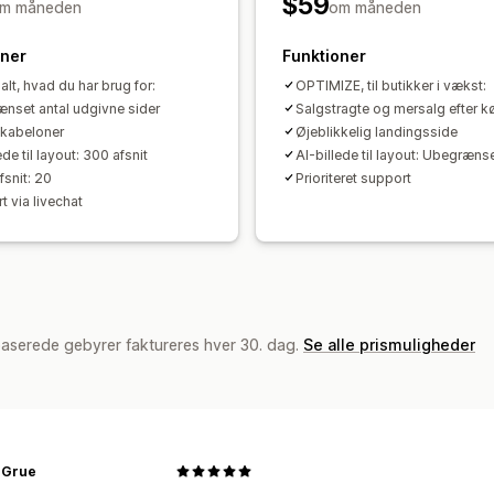
$59
m måneden
Synkronisering af indhold
om måneden
Globale se
Tilpassede skrifttyper
Tilpasset kod
oner
Funktioner
Tilpasning til lokale forhold
Genererin
alt, hvad du har brug for:
OPTIMIZE, til butikker i vækst:
Dynamisk på mobil
Doven indlæsning
nset antal udgivne sider
Salgstragte og mersalg efter k
A/B-test
Aktivitetslogs
kabeloner
Øjeblikkelig landingsside
ede til layout: 300 afsnit
AI-billede til layout: Ubegræns
snit: 20
Prioriteret support
t via livechat
baserede gebyrer faktureres hver 30. dag.
Se alle prismuligheder
 Grue