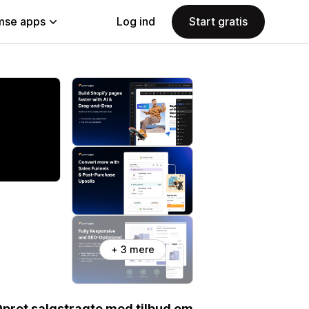
se apps
Log ind
Start gratis
+ 3 mere
 Opret salgstragte med tilbud om