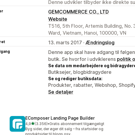
Denne udvikler tilbyder ikke direkte s
er
GEMCOMMERCE CO., LTD
Website
T516, 5th Floor, Artemis Building, No.
Ward, Vietnam, Hanoi, 100000, VN
ret
13. marts 2017 ·
Ændringslog
dgang
Denne app skal have adgang til følgend
butik. Se hvorfor i udviklerens
politik
Se data om medarbejdere og bidragyder
Butiksejer, blogbidragydere
Se og rediger butiksdata:
Produkter, rabatter, Webshop, Shopif
Se detaljer
EComposer Landing Page Builder
ud af 5 stjerner
4,9
(3.356)
•
Gratis abonnement tilgængeligt
3356 anmeldelser i alt
Byg sider, der øger dit salg – fra startsider og
produktsider til blogs osv.