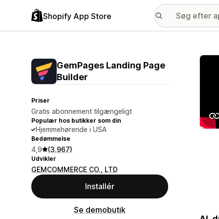
Shopify App Store
Galle
GemPages Landing Page
Builder
Priser
Gratis abonnement tilgængeligt
Populær hos butikker som din
Hjemmehørende i USA
Bedømmelse
4,9
(3.967)
Udvikler
GEMCOMMERCE CO., LTD
Installér
Se demobutik
AI-d