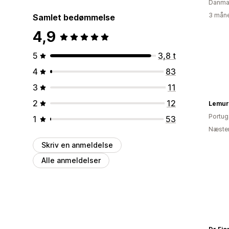
Danma
3 måne
Samlet bedømmelse
4,9
5
3,8 t
4
83
3
11
2
12
Lemur
Portug
1
53
Næsten
Skriv en anmeldelse
Alle anmeldelser