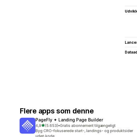
Udvikl
Lance
Dataa
Flere apps som denne
PageFly ✦ Landing Page Builder
ud af 5 stjerner
4,9
(5.653)
•
Gratis abonnement tilgængeligt
5653 anmeldelser i alt
Byg CRO-fokuserede start-, landings- og produktsider
uden kode