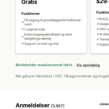
$29
Gratis
o
Funkti
Funktioner
BUILD, 
Få adgang til grundlæggende funktioner
Ubegræ
samt:
CRO-s
1 udgiven side
AI-bill
Enkel brugergrænseflade og nemt
redigeringsværktøj
Temaaf
Support via mail og chat
Suppor
Indeholder maskinoversat tekst
Vis oprindelig
Alle gebyrer faktureres i USD. Tilbagevendende og brugs
Anmeldelser
Jonas
(3.967)