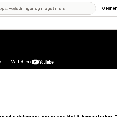
Gennem
ri med udvalgte billeder
revet sidebygger, der er udviklet til konvertering.