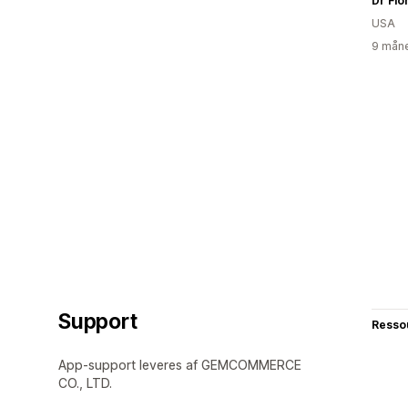
Dr Fio
USA
9 måne
Support
Resso
App-support leveres af GEMCOMMERCE
CO., LTD.