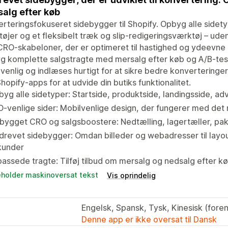
alg efter køb
rteringsfokuseret sidebygger til Shopify. Opbyg alle side
øjer og et fleksibelt træk og slip-redigeringsværktøj – u
RO-skabeloner, der er optimeret til hastighed og ydeevne p
 komplette salgstragte med mersalg efter køb og A/B-test
venlig og indlæses hurtigt for at sikre bedre konverteringe
hopify-apps for at udvide din butiks funktionalitet.
yg alle sidetyper: Startside, produktside, landingsside, ad
-venlige sider: Mobilvenlige design, der fungerer med det
bygget CRO og salgsboostere: Nedtælling, lagertæller, pak
drevet sidebygger: Omdan billeder og webadresser til layouts,
kunder
passede tragte: Tilføj tilbud om mersalg og nedsalg efter k
eholder maskinoversat tekst
Vis oprindelig
Engelsk, Spansk, Tysk, Kinesisk (forenk
Denne app er ikke oversat til Dansk