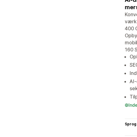
mers
Konve
værkt
400 C
Opbyg
mobil
160 S
Opb
SEO
Ind
AI-
se
Til
Ind
Sprog