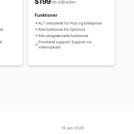
$199
ktioner
Globale stile
om måneden
e
Oversættelse
Funktioner
g med kunstig intelligens
SEO
ALT inkluderet for Plus og Enterprise:
CDN
Indblik og tips
Analyser
øb
Alle funktioner fra Optimize
Alle ubegrænsede funktioner
et
Prioriteret support: Support via
videoopkald
16. juni 2026