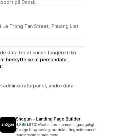
upport på Dansk.
 3 Le Trong Tan Street, Phuong Liet
e data for at kunne fungere i din
 om beskyttelse af persondata
.
e:
y-administratorpanel, andre data
Shogun ‑ Landing Page Builder
ud af 5 stjerner
4,8
(1.870)
•
Gratis abonnement tilgængeligt
1870 anmeldelser i alt
Design blogopslag, produktsider, sektioner til
landingssider med mere