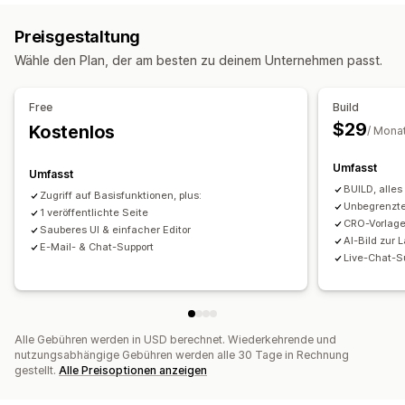
Checkout-Upselling
Produktseiten-Upselling
Über uns-Seiten
Schnellansicht
Fußzeilen
Popups
Preisgestaltung
Ankündigungsleiste
Fixierter Warenkorb
Pop-ups
Formulare
Presseseiten
Karriereseiten
Rechtsseiten
Wähle den Plan, der am besten zu deinem Unternehmen passt.
Benutzerdefinierte CSS
Benutzerdefiniertes HTML
Link auf der Bioseite
Seite "Rezensionen"
Drag-&-Drop-Editor
Mehrere Sprachen
Preisgestaltungsseiten
Theme-Abschnitte
Free
Build
Individuelle Seiten
Angebote und Empfehlungen
$29
Kostenlos
/ Mona
Produktempfehlungen
Bundles
Mengenstaffelungen
Seiten verwalten
Mengenrabatte
Umfasst
Editor-Tool
Elemente
Vorlagen
Import und Export
Umfasst
BUILD, alle
Seiten speichern
Entwurfsseiten
Seitenversionen
Zugriff auf Basisfunktionen, plus:
Analysen
Unbegrenzte
1 veröffentlichte Seite
Inhaltssynchronisierung
Globale Abschnitte
Globale Stile
A/B-Tests
Conversion-Raten
Funnel-Leistung
CRO-Vorlag
Sauberes UI & einfacher Editor
Benutzerdefinierte Schriftarten
Individueller Code
AI-Bild zur 
E-Mail- & Chat-Support
Live-Chat-S
Übersetzung
Lokalisierung
KI-Generierung
SEO
Responsivität für Mobilgeräte
Langsames Laden
CDN
Einblicke und Tipps
Analysen
A/B-Tests
Aktivitätsprotokolle
Alle Gebühren werden in USD berechnet. Wiederkehrende und
nutzungsabhängige Gebühren werden alle 30 Tage in Rechnung
gestellt.
Alle Preisoptionen anzeigen