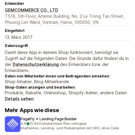
Entwickler
GEMCOMMERCE CO., LTD
T516, 5th Floor, Artemis Building, No. 3 Le Trong Tan Street,
Phuong Liet Ward, Vietnam, Hanoi, 100000, VN
Eingeführt
13. März 2017
Datenzugriff
Damit diese App in deinem Shop funktioniert, benötigt sie
Zugriff auf die folgenden Daten. Die Gründe dafür findest du in
der
Datenschutzerklärung
des Entwicklers bzw. der
Entwicklerin.
Daten von Mitarbeiter:innen und Beitragenden einsehen:
Shop-Inhaber, Blog-Mitwirkende
Shop-Daten anzeigen und bearbeiten:
Produkte, Rabatte, Onlineshop, Shopify-Admin, andere Daten
Details sehen
Mehr Apps wie diese
PageFly ✦ Landing Page Builder
von 5 Sternen
4,9
(5.653)
•
Kostenloser Plan verfügbar
5653 Rezensionen insgesamt
Startseiten, Landing- und Produktseiten mit CRO, ohne Code