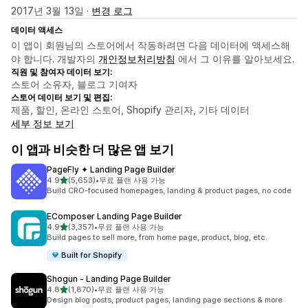
2017년 3월 13일 ·
변경 로그
데이터 액세스
이 앱이 회원님의 스토어에서 작동하려면 다음 데이터에 액세스해
야 합니다. 개발자의
개인정보처리방침
에서 그 이유를 알아보세요.
직원 및 참여자 데이터 보기:
스토어 소유자, 블로그 기여자
스토어 데이터 보기 및 편집:
제품, 할인, 온라인 스토어, Shopify 관리자, 기타 데이터
세부 정보 보기
이 앱과 비슷한 더 많은 앱 보기
PageFly ✦ Landing Page Builder
별 5개 중
4.9
(5,653)
•
무료 플랜 사용 가능
총 리뷰 5653개
Build CRO-focused homepages, landing & product pages, no code
EComposer Landing Page Builder
별 5개 중
4.9
(3,357)
•
무료 플랜 사용 가능
총 리뷰 3357개
Build pages to sell more, from home page, product, blog, etc.
Built for Shopify
Shogun ‑ Landing Page Builder
별 5개 중
4.8
(1,870)
•
무료 플랜 사용 가능
총 리뷰 1870개
Design blog posts, product pages, landing page sections & more