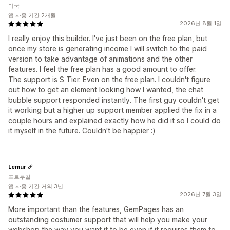
미국
앱 사용 기간 2개월
2026년 8월 1일
I really enjoy this builder. I've just been on the free plan, but
once my store is generating income I will switch to the paid
version to take advantage of animations and the other
features. I feel the free plan has a good amount to offer.
The support is S Tier. Even on the free plan. I couldn't figure
out how to get an element looking how I wanted, the chat
bubble support responded instantly. The first guy couldn't get
it working but a higher up support member applied the fix in a
couple hours and explained exactly how he did it so I could do
it myself in the future. Couldn't be happier :)
Lemur
포르투갈
앱 사용 기간 거의 3년
2026년 7월 3일
More important than the features, GemPages has an
outstanding costumer support that will help you make your
webshop the way you want it to be even if it requires them to