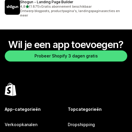
Shogun ‑ Landing Page Builder
van 5 sterren
4,8
(1.871)
•
Gratis abonnement beschikbaar
1871 recensies in totaal
Ontwerp blogposts, productpagina's, landingspaginasecties en
meer
Wil je een app toevoegen?
Probeer Shopify 3 dagen gratis
App-categorieën
Topcategorieën
Verkoopkanalen
Dropshipping