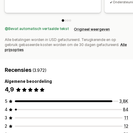
Ondersteunin
Mobiel responsief
Lazy loading
CDN
Inzichten en tips
Analytics
A/B-testen
Activiteitenlogboeken
Bevat automatisch vertaalde tekst
Origineel weergeven
Alle betalingen worden in USD gefactureerd. Terugkerende en op
gebruik gebaseerde kosten worden om de 30 dagen gefactureerd.
Alle
prijsopties
Recensies
(3.972)
Algemene beoordeling
4,9
5
3,8K
4
84
3
11
2
12