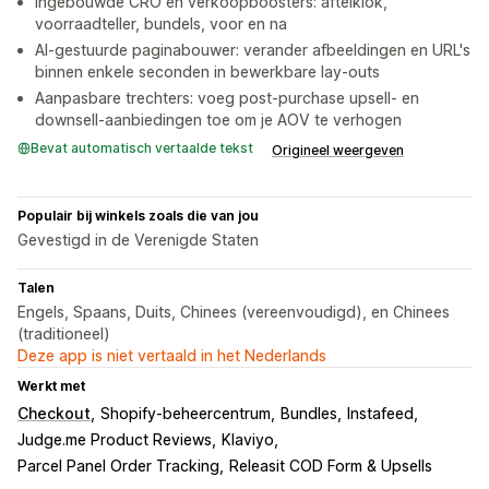
Ingebouwde CRO en verkoopboosters: aftelklok,
voorraadteller, bundels, voor en na
AI-gestuurde paginabouwer: verander afbeeldingen en URL's
binnen enkele seconden in bewerkbare lay-outs
Aanpasbare trechters: voeg post-purchase upsell- en
downsell-aanbiedingen toe om je AOV te verhogen
Bevat automatisch vertaalde tekst
Origineel weergeven
Populair bij winkels zoals die van jou
Gevestigd in de Verenigde Staten
Talen
Engels, Spaans, Duits, Chinees (vereenvoudigd), en Chinees
(traditioneel)
Deze app is niet vertaald in het Nederlands
Werkt met
Checkout
Shopify-beheercentrum
Bundles
Instafeed
Judge.me Product Reviews
Klaviyo
Parcel Panel Order Tracking
Releasit COD Form & Upsells