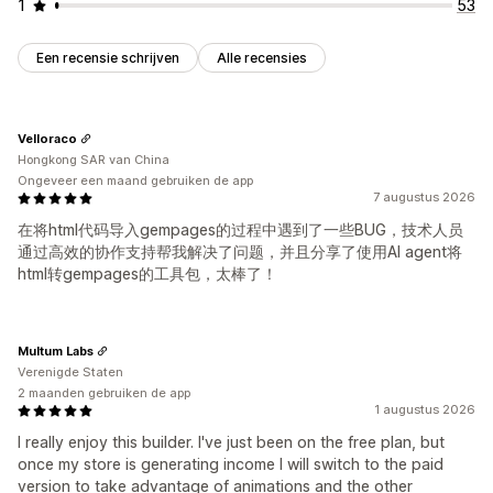
1
53
Een recensie schrijven
Alle recensies
Velloraco
Hongkong SAR van China
Ongeveer een maand gebruiken de app
7 augustus 2026
在将html代码导入gempages的过程中遇到了一些BUG，技术人员
通过高效的协作支持帮我解决了问题，并且分享了使用AI agent将
html转gempages的工具包，太棒了！
Multum Labs
Verenigde Staten
2 maanden gebruiken de app
1 augustus 2026
I really enjoy this builder. I've just been on the free plan, but
once my store is generating income I will switch to the paid
version to take advantage of animations and the other