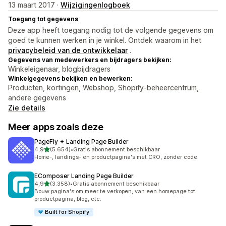
13 maart 2017 ·
Wijzigingenlogboek
Toegang tot gegevens
Deze app heeft toegang nodig tot de volgende gegevens om
goed te kunnen werken in je winkel. Ontdek waarom in het
privacybeleid van de ontwikkelaar
.
Gegevens van medewerkers en bijdragers bekijken:
Winkeleigenaar, blogbijdragers
Winkelgegevens bekijken en bewerken:
Producten, kortingen, Webshop, Shopify-beheercentrum,
andere gegevens
Zie details
Meer apps zoals deze
PageFly ✦ Landing Page Builder
van 5 sterren
4,9
(5.654)
•
Gratis abonnement beschikbaar
5654 recensies in totaal
Home-, landings- en productpagina's met CRO, zonder code
EComposer Landing Page Builder
van 5 sterren
4,9
(3.358)
•
Gratis abonnement beschikbaar
3358 recensies in totaal
Bouw pagina's om meer te verkopen, van een homepage tot
productpagina, blog, etc.
Built for Shopify