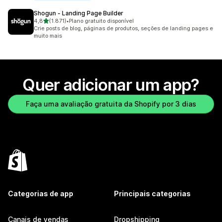
Shogun ‑ Landing Page Builder
de 5 estrelas
4,8
(1.871)
•
Plano gratuito disponível
1871 avaliações ao todo
Crie posts de blog, páginas de produtos, seções de landing pages e
muito mais
Quer adicionar um app?
Faça uma avaliação gratuita da Shopify por 3 dias
Categorias de app
Principais categorias
Canais de vendas
Dropshipping