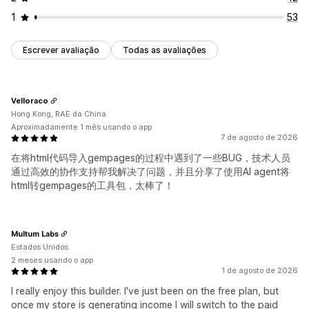
1
53
Escrever avaliação
Todas as avaliações
Velloraco
Hong Kong, RAE da China
Aproximadamente 1 mês usando o app
7 de agosto de 2026
在将html代码导入gempages的过程中遇到了一些BUG，技术人员
通过高效的协作支持帮我解决了问题，并且分享了使用AI agent将
html转gempages的工具包，太棒了！
Multum Labs
Estados Unidos
2 meses usando o app
1 de agosto de 2026
I really enjoy this builder. I've just been on the free plan, but
once my store is generating income I will switch to the paid