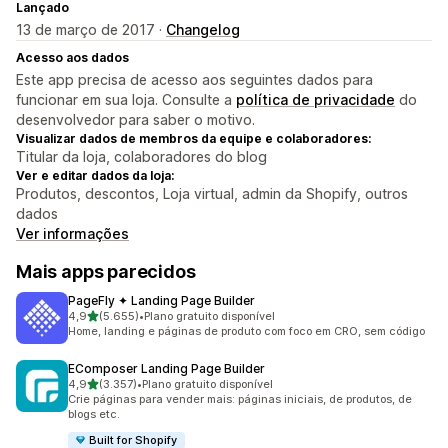
Lançado
13 de março de 2017 ·
Changelog
Acesso aos dados
Este app precisa de acesso aos seguintes dados para
funcionar em sua loja. Consulte a
política de privacidade
do
desenvolvedor para saber o motivo.
Visualizar dados de membros da equipe e colaboradores:
Titular da loja, colaboradores do blog
Ver e editar dados da loja:
Produtos, descontos, Loja virtual, admin da Shopify, outros
dados
Ver informações
Mais apps parecidos
PageFly ✦ Landing Page Builder
de 5 estrelas
4,9
(5.655)
•
Plano gratuito disponível
5655 avaliações ao todo
Home, landing e páginas de produto com foco em CRO, sem código
EComposer Landing Page Builder
de 5 estrelas
4,9
(3.357)
•
Plano gratuito disponível
3357 avaliações ao todo
Crie páginas para vender mais: páginas iniciais, de produtos, de
blogs etc.
Built for Shopify