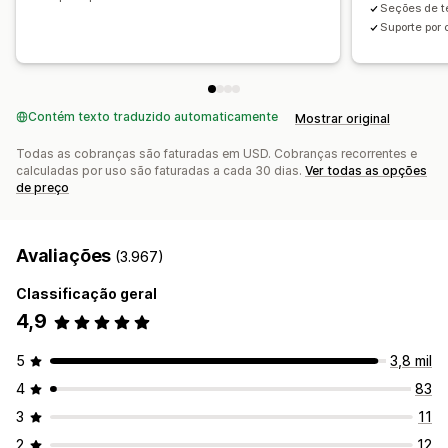
Seções de t
Sincronização de conteúdo
Seções globais
Suporte por 
Estilos globais
Fontes personalizadas
Código personalizado
Tradução
Localização
Geração por IA
SEO
Contém texto traduzido automaticamente
Responsividade para dispositivos móveis
Mostrar original
Carregamento lento
CDN
Insights e dicas
Análises
Todas as cobranças são faturadas em USD. Cobranças recorrentes e
Testes A/B
calculadas por uso são faturadas a cada 30 dias.
Registros de atividades
Ver todas as opções
de preço
Avaliações
(3.967)
Classificação geral
4,9
5
3,8 mil
4
83
3
11
2
12